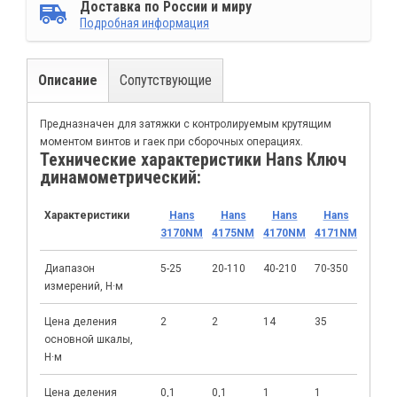
Доставка по России и миру
Подробная информация
Описание
Сопутствующие
Предназначен для затяжки с контролируемым крутящим
моментом винтов и гаек при сборочных операциях.
Технические характеристики Hans Ключ
динамометрический:
Характеристики
Hans
Hans
Hans
Hans
Han
3170NM
4175NM
4170NM
4171NM
6170
Диапазон
5-25
20-110
40-210
70-350
80-40
измерений, Н·м
Цена деления
2
2
14
35
40
основной шкалы,
Н·м
Цена деления
0,1
0,1
1
1
1