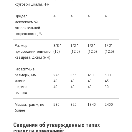
круговой шкалы, Н·м
Предел
4
4
4
4
4
допускаемой
относительной
погрешности , %
Размер
3/8 "
1/2 "
1/2 "
1/ 2"
3/ 4"
присоединительного
(10)
(12,5)
(12,5)
(12,5)
(19,05
квадрата, дюйм (мм)
Габаритные
размеры, мм
275
365
460
630
1070
длина
40
40
40
45
65
ширина
40
40
40
30
60
высота
Масса, грамм, не
580
820
1340
2400
3840
более
Сведения об утвержденных типах
средств измерений: