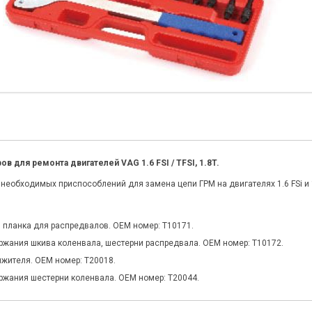
в для ремонта двигателей VAG 1.6 FSI / TFSI, 1.8T.
необходимых приспособлений для замена цепи ГРМ на двигателях 1.6 FSi и 1
 планка для распредвалов. OEM номер: T10171.
ржания шкива коленвала, шестерни распредвала. OEM номер: T10172.
яжителя. OEM номер: T20018.
ржания шестерни коленвала. OEM номер: T20044.