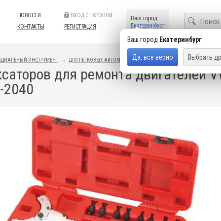
НОВОСТИ
ВХОД С ПАРОЛЕМ
Ваш город
Екатеринбург
КОНТАКТЫ
РЕГИСТРАЦИЯ
Ваш город
Екатеринбург
Да, все верно
Выбрать др
ЕЦИАЛЬНЫЙ ИНСТРУМЕНТ
ДЛЯ ЛЕГКОВЫХ АВТОМОБИЛЕЙ
ИНСТРУМЕНТ AUDI / VOLKSWAG
саторов для ремонта двигателей VW-A
A-2040