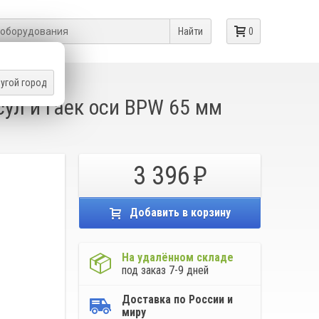
Найти
0
угой город
ул и гаек оси BPW 65 мм
3 396
Добавить в корзину
На удалённом складе
под заказ 7-9 дней
Доставка по России и
миру