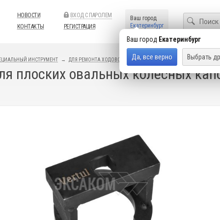
НОВОСТИ
ВХОД С ПАРОЛЕМ
Ваш город
Екатеринбург
КОНТАКТЫ
РЕГИСТРАЦИЯ
Ваш город
Екатеринбург
Да, все верно
Выбрать др
ЕЦИАЛЬНЫЙ ИНСТРУМЕНТ
ДЛЯ РЕМОНТА ХОДОВОЙ
ДЛЯ СТУПИЦЫ
ля плоских овальных колесных капс