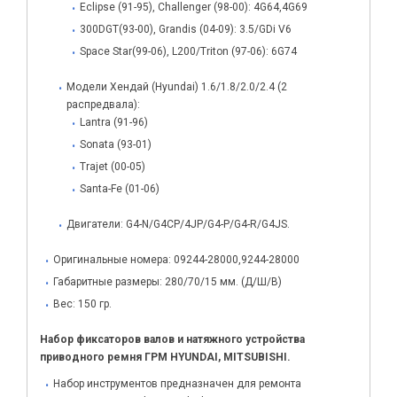
Eclipse (91-95), Challenger (98-00): 4G64,4G69
300DGT(93-00), Grandis (04-09): 3.5/GDi V6
Space Star(99-06), L200/Triton (97-06): 6G74
Модели Хендай (Hyundai) 1.6/1.8/2.0/2.4 (2
распредвала):
Lantra (91-96)
Sonata (93-01)
Trajet (00-05)
Santa-Fe (01-06)
Двигатели: G4-N/G4CP/4JP/G4-P/G4-R/G4JS.
Оригинальные номера: 09244-28000,9244-28000
Габаритные размеры: 280/70/15 мм. (Д/Ш/В)
Вес: 150 гр.
Набор фиксаторов валов и натяжного устройства
приводного ремня ГРМ HYUNDAI, MITSUBISHI.
Набор инструментов предназначен для ремонта