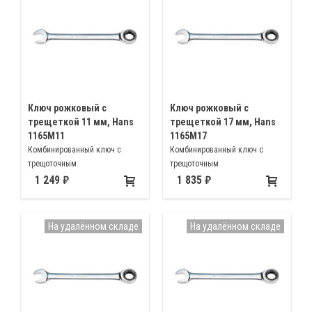
Ключ рожковый с
Ключ рожковый с
трещеткой 11 мм, Hans
трещеткой 17 мм, Hans
1165M11
1165M17
Комбинированный ключ с
Комбинированный ключ с
трещоточным
трещоточным
механизмом(храповиком)
механизмом(храповиком)
1 249
1 835
11мм
17мм
На удалённом складе
На удалённом складе