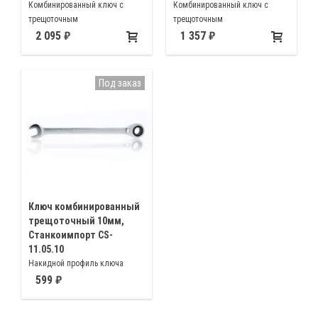
Комбинированный ключ с
Комбинированный ключ с
трещоточным
трещоточным
механизмом(храповиком)
механизмом(храповиком) 8мм
2 095
1 357
19мм
Под заказ
Ключ комбинированный
трещоточный 10мм,
Станкоимпорт CS-
11.05.10
Накидной профиль ключа
имеет 72 зубый трещоточный
599
механизм 10мм, малый (5°)
обратный ход незаменим при