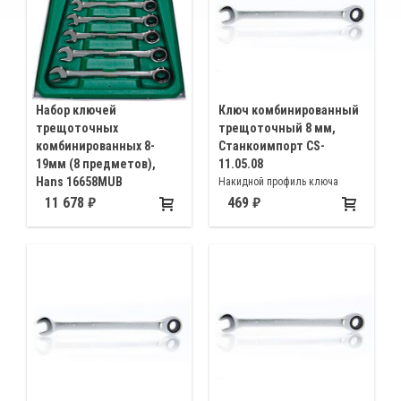
Набор ключей
Ключ комбинированный
трещоточных
трещоточный 8 мм,
комбинированных 8-
Станкоимпорт CS-
19мм (8 предметов),
11.05.08
Hans 16658MUB
Накидной профиль ключа
Комплект комбинированных
имеет 72 зубый трещоточный
11 678
469
ключей с накидной
механизм 8мм, малый (5°)
трещоткой(храповым) Размер 8
обратный ход незаменим при
10 11 12 13 14 17 19мм
работе в ограниченном
рабочем пространстве