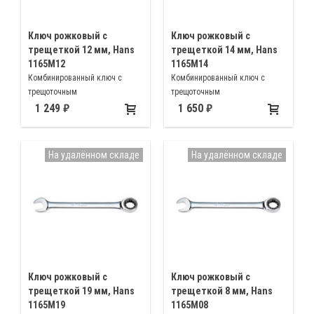
Ключ рожковый с
Ключ рожковый с
трещеткой 12 мм, Hans
трещеткой 14 мм, Hans
1165M12
1165M14
Комбинированный ключ с
Комбинированный ключ с
трещоточным
трещоточным
механизмом(храповиком)
механизмом(храповиком)
1 249
1 650
12мм
14мм
На удалённом складе
На удалённом складе
Ключ рожковый с
Ключ рожковый с
трещеткой 19 мм, Hans
трещеткой 8 мм, Hans
1165M19
1165M08