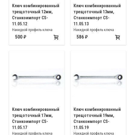
Ключ комбинированный
Ключ комбинированный
трещоточный 12мм,
трещоточный 13мм,
Станкоимпорт CS-
Станкоимпорт CS-
11.05.12
11.05.13
Накидной профиль ключа
Накидной профиль ключа
имеет 72 зубый трещоточный
имеет 72 зубый трещоточный
500
586
механизм 10мм, малый (5°)
механизм 13мм, малый (5°)
обратный ход незаменим при
обратный ход незаменим при
работе в ограниченном
работе в ограниченном
рабочем пространстве
рабочем пространстве
Ключ комбинированный
Ключ комбинированный
трещоточный 17мм,
трещоточный 19мм,
Станкоимпорт CS-
Станкоимпорт CS-
11.05.17
11.05.19
Накидной профиль ключа
Накидной профиль ключа