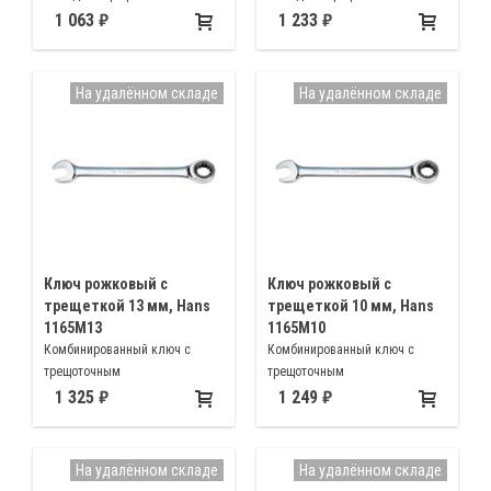
имеет 72 зубый трещоточный
имеет 72 зубый трещоточный
1 063
1 233
механизм 17мм, малый (5°)
механизм 19мм, малый (5°)
обратный ход незаменим при
обратный ход незаменим при
работе в ограниченном
работе в ограниченном
На удалённом складе
На удалённом складе
рабочем пространстве
рабочем пространстве
Ключ рожковый с
Ключ рожковый с
трещеткой 13 мм, Hans
трещеткой 10 мм, Hans
1165M13
1165M10
Комбинированный ключ с
Комбинированный ключ с
трещоточным
трещоточным
механизмом(храповиком)
механизмом(храповиком)
1 325
1 249
13мм
10мм
На удалённом складе
На удалённом складе