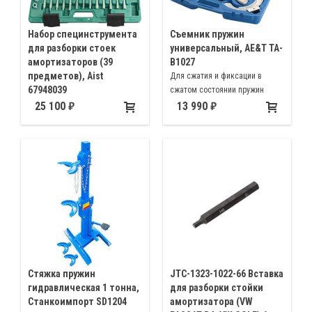
Набор специнструмента
Съемник пружин
для разборки стоек
универсальный, AE&T TA-
амортизаторов (39
B1027
предметов), Aist
Для сжатия и фиксации в
67948039
сжатом состоянии пружин
Комплект фиксации штока
подвески автомобиля типа
25 100
13 990
амортизатора при
MACPHERSON(макферсон) при
одновременном ослаблении
ее обслуживании.
или затягивании крепежной
гайки штока
динамометрическим ключом
на амортизационных стойках
типа Макферсона
Стяжка пружин
JTC-1323-1022-66 Вставка
гидравлическая 1 тонна,
для разборки стойки
Станкоимпорт SD1204
амортизатора (VW