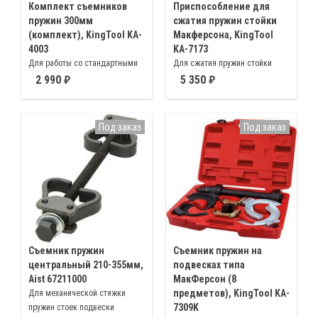
Комплект съемников
Приспособление для
пружин 300мм
сжатия пружин стойки
(комплект), KingTool KA-
Макферсона, KingTool
4003
KA-7173
Для работы со стандартными
Для сжатия пружин стойки
стойками или стойками
Макферсона, удобен в работе в
2 990
5 350
Макферсона 300 мм L
ограниченном пространстве
Под заказ
Под заказ
Съемник пружин
Съемник пружин на
центральный 210-355мм,
подвесках типа
Aist 67211000
MакФерсон (8
предметов), KingTool KA-
Для механической стяжки
7309K
пружин стоек подвески