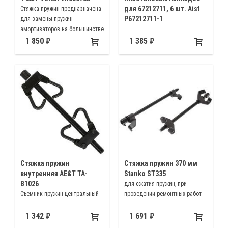
для 67212711, 6 шт. Aist
Стяжка пружин предназначена
P67212711-1
для замены пружин
амортизаторов на большинстве
автомобилей. Позволяет
1 850
1 385
производить ремонтные
работы на автомобиле. Длина
370мм
Стяжка пружин
Стяжка пружин 370 мм
внутренняя AE&T TA-
Stanko ST335
B1026
для сжатия пружин, при
Съемник пружин центральный
проведении ремонтных работ
1 342
1 691