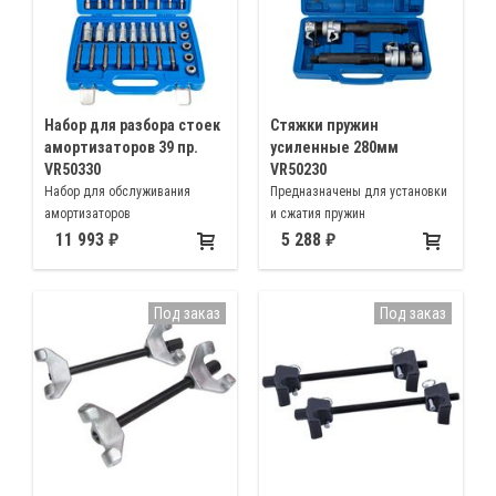
Набор для разбора стоек
Стяжки пружин
амортизаторов 39 пр.
усиленные 280мм
VR50330
VR50230
Набор для обслуживания
Предназначены для установки
амортизаторов
и сжатия пружин
амортизаторов автомобилей
11 993
5 288
Под заказ
Под заказ