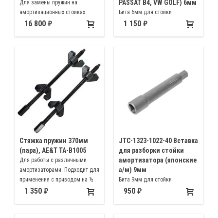
PASSAT B4, VW GOLF) 6мм
Для замены пружин на
амортизационных стойках
Бита 6мм для стойки
легковых автомобилей,
амортизатора Фольксваген
16 800
1 150
джипов, микроавтобусов и
(Volkswagen) Passat B4, Golf
небольших грузовиков
Стяжка пружин 370мм
JTC-1323-1022-40 Вставка
(пара), AE&T TA-B1005
для разборки стойки
амортизатора (японские
Для работы с различными
а/м) 9мм
амортизаторами. Подходит для
применения с приводом на ½
Бита 9мм для стойки
дюйма или с 19-мм ключом
амортизатора автомобилей
1 350
950
японских марок