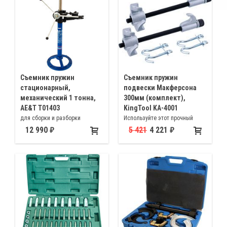
Съемник пружин
Cъемник пружин
стационарный,
подвески Макферсона
механический 1 тонна,
300мм (комплект),
AE&T T01403
KingTool KA-4001
для сборки и разборки
Используйте этот прочный
амортизаторной стойки
инструмент для быстрой и
12 990
5 421
4 221
автомобиля с пружиной
легкой замены стоек, пружин,
амортизаторов. Максимальный
диаметр витка < 6". Толщина
прутка пружины < 5/8"