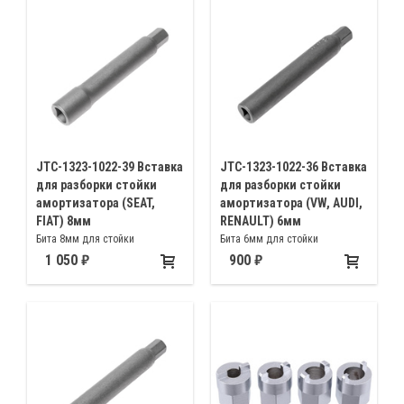
JTC-1323-1022-39 Вставка
JTC-1323-1022-36 Вставка
для разборки стойки
для разборки стойки
амортизатора (SEAT,
амортизатора (VW, AUDI,
FIAT) 8мм
RENAULT) 6мм
Бита 8мм для стойки
Бита 6мм для стойки
амортизатора Сеат (SEAT), Фиат
амортизатора Фольксваген
1 050
900
(Fiat)
(Volkswagen), Ауди (Audi), Рено
(Renault)