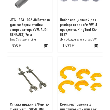
JTC-1323-1022-38 Вставка
Набор спецключей для
для разборки стойки
разбора стоек а/м VW, 4
амортизатора (VW, AUDI,
предмета, KingTool KA-
RENAULT) 7мм
5127
Бита 7мм для стойки
Для обслуживания стоек VW
амортизатора Фольксваген
GOLF, POLO PASSAT, AUDI 80,
850
1 691
(Volkswagen), Ауди (Audi), Рено
AUSTIN MAESTRO
(Renault)
Стяжка пружин 370мм, к-
Комплект сменных
т 2шт Vertul VR50078B
пластиковых накладок