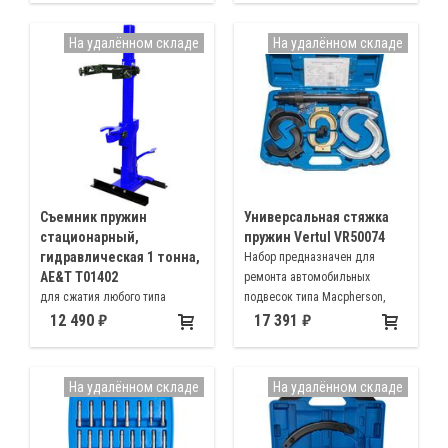
На удалённом складе
На удалённом складе
Съемник пружин
Универсальная стяжка
стационарный,
пружин Vertul VR50074
гидравлическая 1 тонна,
Набор предназначен для
AE&T T01402
ремонта автомобильных
для сжатия любого типа
подвесок типа Macpherson,
винтовых пружин легковых
используется для сжатия и
12 490
17 391
автомобилей
фиксации пружины подвески
На удалённом складе
На удалённом складе