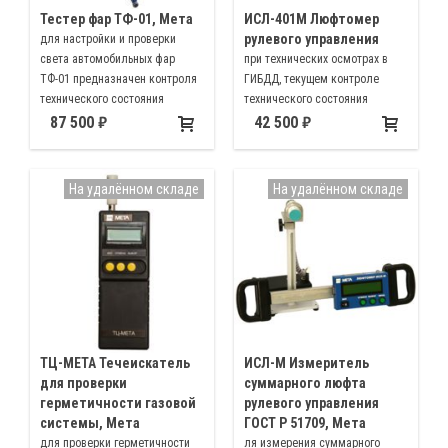
Тестер фар ТФ-01, Мета
ИСЛ-401М Люфтомер
рулевого управления
для настройки и проверки
света автомобильных фар
при технических осмотрах в
ТФ-01 предназначен контроля
ГИБДД, текущем контроле
технического состояния
технического состояния
внешних световых приборов
рулевого управления, его
87 500
42 500
транспортных средств
обслуживании и ремонте,
может использоваться во всех
пунктах технического контроля
На удалённом складе
На удалённом складе
(стационарных, контейнерных,
мобильных) и автосервисах
ТЦ-МЕТА Течеискатель
ИСЛ-М Измеритель
для проверки
суммарного люфта
герметичности газовой
рулевого управления
системы, Мета
ГОСТ Р 51709, Мета
для проверки герметичности
ля измерения суммарного