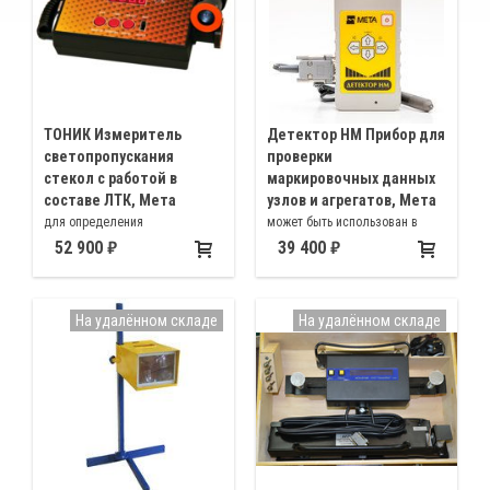
ТОНИК Измеритель
Детектор НМ Прибор для
светопропускания
проверки
стекол с работой в
маркировочных данных
составе ЛТК, Мета
узлов и агрегатов, Мета
для определения
может быть использован в
светопропускания
лабораторных условиях, и в
52 900
39 400
тонированных и затемненных
подразделениях ГИБДД для
стекол различного назначения.
обнаружения признаков
Доработаны в соответствии с
изменения маркировки кузова
На удалённом складе
На удалённом складе
последними требованиями РСА
и Минпромторга 2012г. и имеют
новые сертификаты