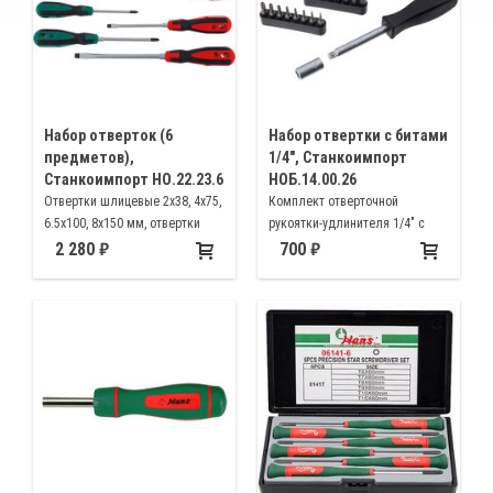
Набор отверток (6
Набор отвертки с битами
предметов),
1/4", Станкоимпорт
Станкоимпорт НО.22.23.6
НОБ.14.00.26
Отвертки шлицевые 2х38, 4х75,
Комплект отверточной
6.5х100, 8х150 мм, отвертки
рукоятки-удлинителя 1/4" с
крестовые Philips РН1х75,
битодержателем 1/4" и
2 280
700
РН2х100 мм
набором вставок HEX,
шлицевые Slot, крестовые
Philips, Torx с отверстием