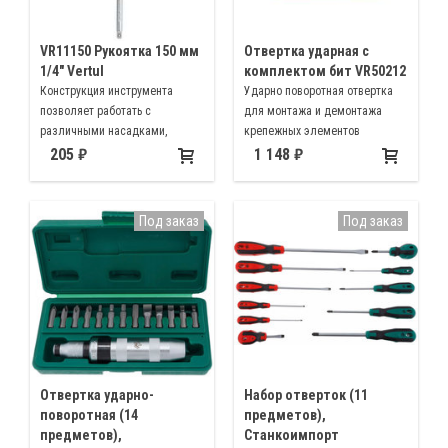
VR11150 Рукоятка 150 мм
Отвертка ударная с
1/4" Vertul
комплектом бит VR50212
Конструкция инструмента
Ударно поворотная отвертка
позволяет работать с
для монтажа и демонтажа
различными насадками,
крепежных элементов
удлинителями и воротками а
205
1 148
также трещоткой 1/4"
Под заказ
Под заказ
Отвертка ударно-
Набор отверток (11
поворотная (14
предметов),
предметов),
Станкоимпорт