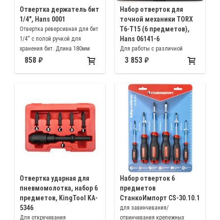
Отвертка держатель бит
Набор отверток для
1/4", Hans 0001
точной механики TORX
Т6-Т15 (6 предметов),
Отвертка реверсивная для бит
Hans 06141-6
1/4'' с полой ручкой для
хранения бит. Длина 180мм
Для работы с различной
техникой, например, телефон,
858
3 853
фотоаппарат, плеер. В
комплекте отвертки шлиц
TORX(T6 T7 T8 T9 T10 T15)
Отвертка ударная для
Набор отверток 6
пневмомолотка, набор 6
предметов
предметов, KingTool KA-
СтанкоИмпорт CS-30.10.1
5346
для завинчивания/
Для откручивания
отвинчивания крепежных