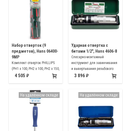
Набор отверток (9
Ударная отвертка с
предметов), Hans 06400-
битами 1/2", Hans 4606-8
9MP
Слесарно-монтажный
Комплект отверток PHILLIPS
инструмент для завинчивания
(РН1 х 100, РН2 х 100, РН2 х 150,
и вывертывания резьбового
РН2 х 38 мм) Slotted (SL 5.5 х
крепежа, имеющего шлицевые
4 505
3 896
100, 6.5 х 100, 6.5 х 150, 6.5 х 38
головки, с повышенным
мм) POZIDRIV PZ1 х 100 мм
крутящим моментом
На удалённом складе
На удалённом складе