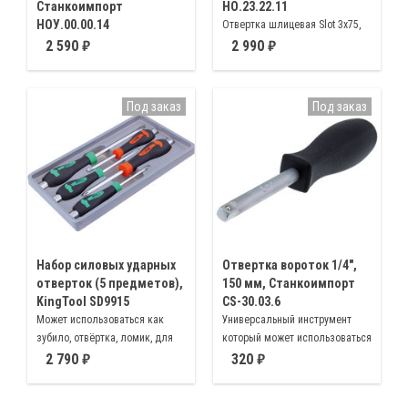
Станкоимпорт
НО.23.22.11
НОУ.00.00.14
Отвертка шлицевая Slot 3х75,
Отвертка ударная под квадрат
4х80, 5.5х125, 6.5х150, 8х200мм ,
2 590
2 990
1/2" с битодержателем для
отвертка Phillips РН0х75,
вставок 5/16" и набором бит
РН1х80, РН2х38, РН2х100,
шестигранные HEX, шлицевые
РН3х125 мм
Под заказ
Под заказ
Slot, крестовые Philips
Набор силовых ударных
Отвертка вороток 1/4",
отверток (5 предметов),
150 мм, Станкоимпорт
KingTool SD9915
CS-30.03.6
Может использоваться как
Универсальный инструмент
зубило, отвёртка, ломик, для
который может использоваться
выполнения ремонтно-
как отвертка с головками
2 790
320
монтажных работ как в
вставками 1/4" и удлинитель
бытовых условиях, так и в
1/4"