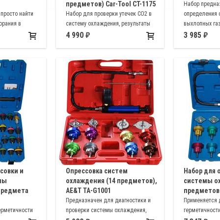
предметов) Car-Tool CT-1175
Набор предна
 просто найти
Набор для проверки утечек СО2 в
определения 
орания в
систему охлаждения, результаты
выхлопных га
, в случае
тестирования определяются
жидкости сис
4 990
3 985
 CO2 жидкость
изменением цвета
двигателя ав
специализированной жидкости
совки и
Опрессовка систем
Набор для 
мы
охлаждения (14 предметов),
системы о
предмета
AE&T TA-G1001
предметов 
Предназначен для диагностики и
Применяется 
ерметичности
проверки системы охлаждения,
герметичност