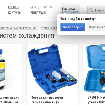
НОВОСТИ
ВХОД С ПАРОЛЕМ
Ваш город
Екатеринбург
КОНТАКТЫ
РЕГИСТРАЦИЯ
Ваш город
Екатеринбург
Да, все верно
Выбрать др
АГНОСТИЧЕСКОЕ ОБОРУДОВАНИЕ
ТЕСТЕРЫ ДАВЛЕНИЯ
систем охлаждения
аторная для
Тестер для проверки
VR50134 На
 300мл, Car-
герметичности (5
утечек CO2 