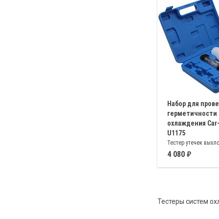
Набор для пров
герметичности
охлаждения Car-
U1175
Тестер утечек выхло
камеры сгорания в 
4 080
охлаждения двигате
бензиновым, так и 
впрыском
Тестеры систем ох