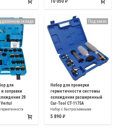
расширительном бачке. Тестер
10 050
анализирует состав данной
воздушной смеси
 удалённом складе
Под заказ
бор для
Набор для проверки
 и заправки
герметичности системы
хлаждения 28
охлаждения расширенный
Vertul
Car-Tool CT-1175A
 герметичности
Набор с быстросъёмными
ждения большинства
крышками для проверки утечек СО2
5 890
в систему охлаждения