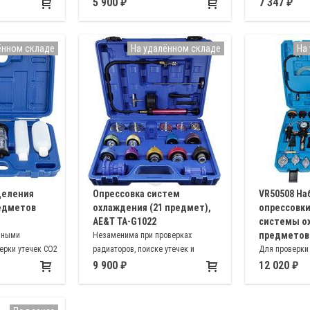
я и заправки
проверки целостности радиатора и
5 900
7 347
сти, наиболее
расширительного бачка
одит для
обилей.
ённом складе
На удалённом складе
На
деления
Опрессовка систем
VR50508 На
редметов
охлаждения (21 предмет),
опрессовки
AE&T TA-G1022
системы о
предметов 
мными
Незаменима при проверках
ерки утечек СО2
радиаторов, поиске утечек и
Для проверки
ия
закачке охлаждающей жидкости
системы охла
9 900
12 020
автомобилей