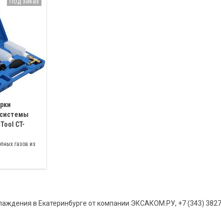
Под заказ
ерки
 системы
Tool CT-
пных газов из
систему
лей как с
с дизельным
лаждения в Екатеринбурге от компании ЭКСАКОМ.РУ, +7 (343) 3827