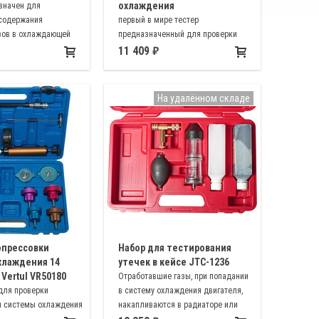
охлаждения
значен для
содержания
первый в мире тестер
зов в охлаждающей
предназначенный для проверки
темы охлаждения
системы охлаждения, который
11 409
томобиля
укомплектован универсальным
адаптером на практически весь
легковой и легкий коммерческий
На удалённом складе
транспорт
опрессовки
Набор для тестирования
хлаждения 14
утечек в кейсе JTC-1236
Vertul VR50180
Отработавшие газы, при попадании
для проверки
в систему охлаждения двигателя,
и системы охлаждения
накапливаются в радиаторе или