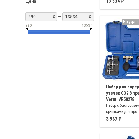
системы охлаждени
13 534
Цена
охлаждающей жидко
полный набор, подх
—
большинства автом
На удал
990
13534
Набор для опре
утечек СО2 8 п
Vertul VR50278
Набор с быстросъё
крышками для пров
в систему охлажден
3 967