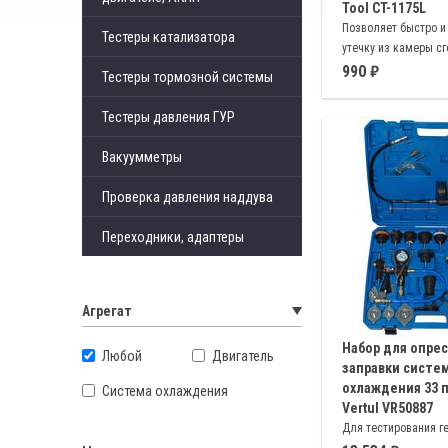
Tool CT-1175L
Позволяет быстро и
Тестеры катализатора
утечку из камеры сг
систему охлаждения
990
Тестеры тормозной системы
обнаружения утечки
меняет окраску
Тестеры давления ГУР
Вакуумметры
Проверка давления наддува
Переходники, адаптеры
Агрегат
Набор для опрес
Любой
Двигатель
заправки систе
охлаждения 33 
Система охлаждения
Vertul VR50887
Для тестирования г