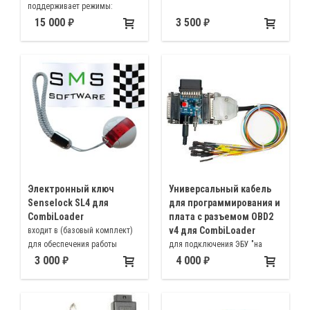
поддерживает режимы:
диагностики ЭБУ SMSDiag3,
15 000
3 500
адаптеров J2534, KL-line,
ELM327, CANHacker
Электронный ключ
Универсальный кабель
Senselock SL4 для
для программирования и
CombiLoader
плата с разъемом OBD2
v4 для CombiLoader
входит в (базовый комплект)
для обеспечения работы
для подключения ЭБУ "на
загрузчика с новыми
столе" и программирования с
3 000
4 000
модулями для загрузчика
помощью Combiloader и
Combiloader
соответствующих модулей.
Версия CAN + GPT