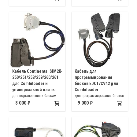
подключение к разъёмам
программируемого ЭБУ) на
программируемого ЭБУ)
столе. Работа производится
модулем Bosch MEDC17 BSM
J2534
Кабель Continental SIM2K-
Кабель для
250/251/258/259/260/261
программирования
для Combiloader и
блоков EDC17CV42 для
универсальной платы
Combiloader
для подключения к блокам
для программирования блоков
Continental SIM2K-
EDC17CV42
8 000
9 000
250/251/258/259/260/261,
устанавливаемых на
автомобилях Hyundai/Kia