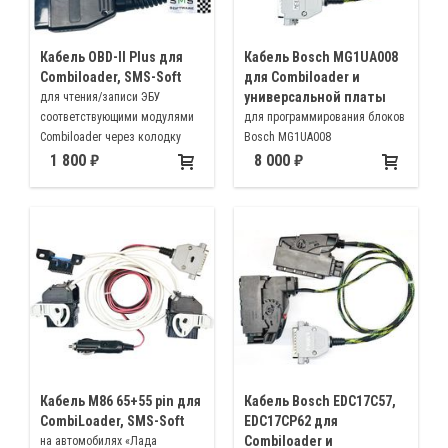
Кабель OBD-II Plus для
Кабель Bosch MG1UA008
Combiloader, SMS-Soft
для Combiloader и
универсальной платы
для чтения/записи ЭБУ
соответствующими модулями
для программирования блоков
Combiloader через колодку
Bosch MG1UA008
диагностики.
программатором Combiloader
1 800
8 000
Кабель M86 65+55 pin для
Кабель Bosch EDC17C57,
CombiLoader, SMS-Soft
EDC17CP62 для
Combiloader и
на автомобилях «Лада