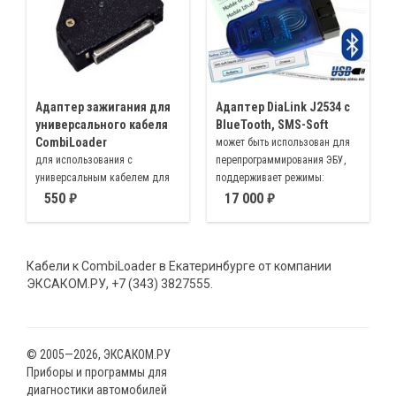
Адаптер зажигания для
Aдаптер DiaLink J2534 c
универсального кабеля
BlueTooth, SMS-Soft
CombiLoader
может быть использован для
для использования с
перепрограммирования ЭБУ,
универсальным кабелем для
поддерживает режимы:
CombiLoader в качестве док
диагностики ЭБУ SMSDiag3,
550
17 000
станции
адаптеров J2534, KL-line,
ELM327, CANHacker
Кабели к CombiLoader в Екатеринбурге от компании
ЭКСАКОМ.РУ, +7 (343) 3827555.
© 2005—2026, ЭКСАКОМ.РУ
Приборы и программы для
диагностики автомобилей