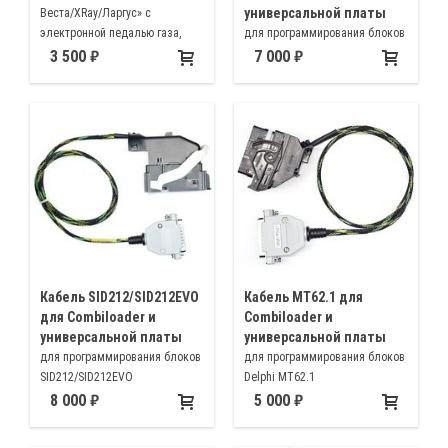
универсальной платы
Веста/XRay/Ларгус» с
электронной педалью газа,
для программирования блоков
оснащенные ЭБУ M86 и М86И
Bosch EDC17C57, EDC17CP62
3 500
7 000
Кабель SID212/SID212EVO
Кабель MT62.1 для
для Combiloader и
Combiloader и
универсальной платы
универсальной платы
для программирования блоков
для программирования блоков
SID212/SID212EVO
Delphi MT62.1
устанавливаемых на
8 000
5 000
автомобилях Ford.