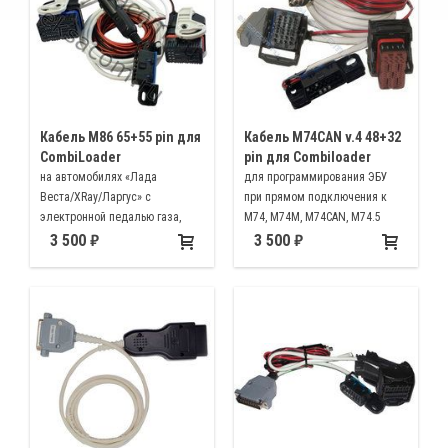
Кабель M86 65+55 pin для
Кабель M74CAN v.4 48+32
CombiLoader
pin для Combiloader
на автомобилях «Лада
для программирования ЭБУ
Веста/XRay/Ларгус» с
при прямом подключения к
электронной педалью газа,
M74, M74M, M74CAN, M74.5
оснащенные ЭБУ M86 и М86И
3 500
3 500