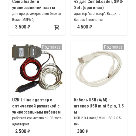
Combiloader и
v3 для CombiLoader, SMS-
универсальной платы
Soft (оригинал)
для программирования блоков
адаптер "светофор". Входит в
Bosch MSE6.0,
базовый комплект
устанавливаемых на
CombiLoader
3 500
4 500
различные модели
мототехники.
Под заказ
Под заказ
U2K-L-line адаптер с
Кабель USB (А/M) -
оптической развязкой с
штекер USB mini 5 pin, 1.5
универсальным кабелем
м
работает совместно с USB-хост-
USB 2.0 A-папа/ MINI USB 2.0 5-
адаптером
пин
2 500
300