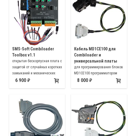
SMS-Soft Combiloader
Кабель MD1CE100 для
Toolbox v1.1
Combiloader и
универсальной платы
открытая бескорпусная плата с
защитой от случайных коротких
для программирования блоков
замыканий и механических
MD1CE100 программатором
воздействий благодаря
Combiloader
6 900
8 000
пластиковому экрану.