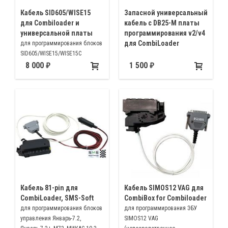
Кабель SID605/WISE15
Запасной универсальный
для Combiloader и
кабель с DB25-M платы
универсальной платы
программирования v2/v4
для CombiLoader
для программирования блоков
SID605/WISE15/WISE15C
автомобилей МАЗ и
8 000
1 500
автомобилей китайского
производства
Кабель 81-pin для
Кабель SIMOS12 VAG для
CombiLoader, SMS-Soft
CombiBox for Combiloader
для программирования блоков
для программирования ЭБУ
управления Январь-7.2,
SIMOS12 VAG