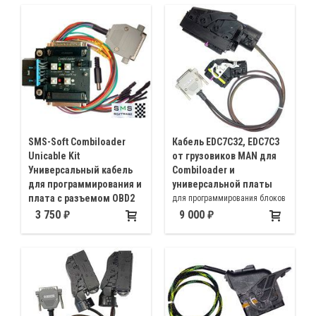
SMS-Soft Combiloader
Кабель EDC7C32, EDC7С3
Unicable Kit
от грузовиков MAN для
Универсальный кабель
Combiloader и
для программирования и
универсальной платы
плата с разъемом OBD2
для программирования блоков
Специально разработанный
EDC7C32 от грузовиков MAN
3 750
9 000
производителем SMS-Soft
аналог продвинутого
универсального кабеля.