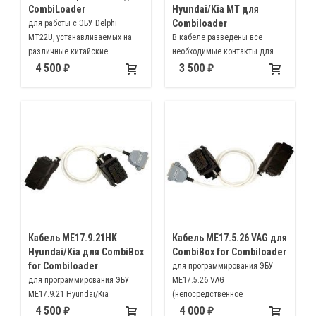
CombiLoader
Hyundai/Kia MT для
Combiloader
для работы с ЭБУ Delphi
MT22U, устанавливаемых на
В кабеле разведены все
различные китайские
необходимые контакты для
автомобили (Great Wall, BYD и
чтения паролей GPT. Кабель
4 500
3 500
др.)
можно использовать с
модулем Bosch MEDC17 BSM
Кабель ME17.9.21HK
Кабель ME17.5.26 VAG для
Hyundai/Kia для CombiBox
CombiBox for Combiloader
for Combiloader
для программирования ЭБУ
для программирования ЭБУ
ME17.5.26 VAG
ME17.9.21 Hyundai/Kia
(непосредственное
(непосредственное
подключение к разъёмам
4 500
4 000