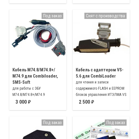
Под заказ
Снят с производства
Кабель M74.8/М74.8+/
Кабель с адаптером VS-
М74.9 для Combiloader,
5.6 для CombiLoader
SMS-Soft
для чтения и записи
для работы с ЭБУ
содержимого FLASH и EEPROM
M74.8/M74.8+/M74.9
блоков управления ИТЭЛМА VS
5.6 автомобилей ГАЗ
3 000
2 500
Под заказ
Под заказ