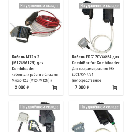
На удалённом складе
На удалённом складе
Кабель M12 v.2
Кабель EDC17CV44/54 для
(М124/M12N) для
CombiBox for Combiloader
Combiloader
Для программирования ЭБУ
кабель для работы с блоками
EDC17CV44/54
Mикас-12.3 (М124/M12N) и
(непосредственное
Микас-12 с помощью
подключение к разъёмам
2 000
7 000
CombiLoader
программируемого ЭБУ ММЗ
МТЗ ЯМЗ FAW FUSO SHAANXI
BAW KINGKAN)
На удалённом складе
На удалённом складе