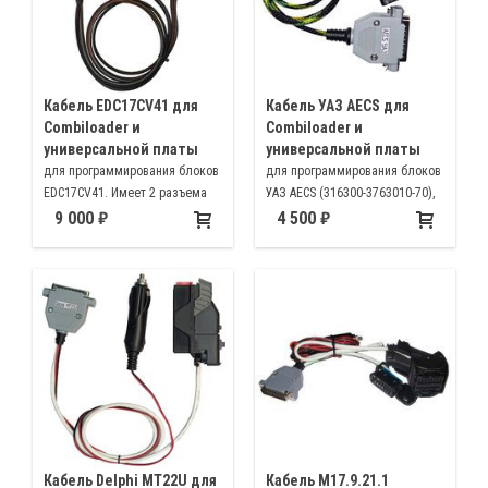
Кабель EDC17CV41 для
Кабель УАЗ AECS для
Combiloader и
Combiloader и
универсальной платы
универсальной платы
для программирования блоков
для программирования блоков
EDC17CV41. Имеет 2 разъема
УАЗ AECS (316300-3763010-70),
для подключения к блоку
устанавливаемых на
9 000
4 500
автомобили УАЗ Патриот и
Пикап с 2022 года
Кабель Delphi MT22U для
Кабель M17.9.21.1