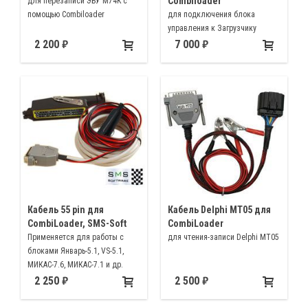
Combiloader
для перезаписи ЭБУ М74K с
помощью Combiloader
для подключения блока
управления к Загрузчику
Combiloader и адаптеру DIALink
2 200
7 000
«на столе» и коммутации
напряжений питания, сигналов
GPT1, GPT2, и формирования
сигналов BOOT, CNF1.
Кабель 55 pin для
Кабель Delphi MT05 для
CombiLoader, SMS-Soft
CombiLoader
Применяется для работы с
для чтения-записи Delphi MT05
блоками Январь-5.1, VS-5.1,
МИКАС-7.6, МИКАС-7.1 и др.
2 250
2 500