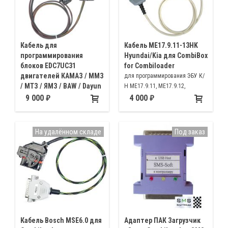
Кабель для
Кабель ME17.9.11-13HK
программирования
Hyundai/Kia для CombiBox
блоков EDC7UC31
for Combiloader
двигателей КАМАЗ / ММЗ
для программирования ЭБУ К/
/ МТЗ / ЯМЗ / BAW / Dayun
Н ME17.9.11, ME17.9.12,
/ DongFeng / FAW / Iveco /
ME17.9.13 (непосредственное
9 000
4 000
New Holland / Shaanxi /
подключение к разъёмам
Yuto для Combiloader
программируемого ЭБУ)
для подключения к блоку
На удалённом складе
Под заказ
управления
EDC7UC31 двигателей KMZ/
ММЗ/МТЗ/
ЯМЗ/BAW/Dayun/DongFeng/FAW/Iveco/New
Holland/Shaanxi/Yuto
программатором Combiloader
Кабель Bosch MSE6.0 для
Адаптер ПАК Загрузчик