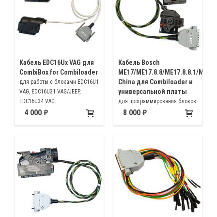
Кабель EDC16Ux VAG для
Кабель Bosch
CombiBox for Combiloader
ME17/ME17.8.8/ME17.8.8.1/ME17
China для Combiloader и
для работы с блоками EDC16U1
универсальной платы
VAG, EDC16U31 VAG/JEEP,
EDC16U34 VAG
для программирования блоков
Bosch
4 000
8 000
ME17/ME17.8.8/ME17.8.8.1/ME17U6
China программатором
Combiloader