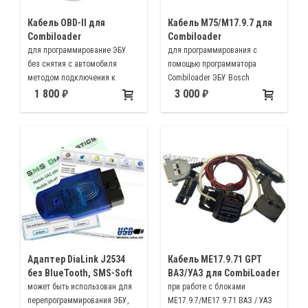
Кабель OBD-II для
Кабель M75/M17.9.7 для
Combiloader
Combiloader
для программирование ЭБУ
для программирования с
без снятия с автомобиля
помощью программатора
методом подключения к
Combiloader ЭБУ Bosch
диагностической колодке или
ME17.9.7 "на столе", как в
1 800
3 000
используется с программой On-
режиме BSL, так и K-Line и M75.
Line Tuner и др.
Адаптер DiaLink J2534
Кабель ME17.9.71 GPT
без BlueTooth, SMS-Soft
ВАЗ/УАЗ для CombiLoader
может быть использован для
при работе с блоками
перепрограммирования ЭБУ,
ME17.9.7/ME17.9.71 ВАЗ / УАЗ