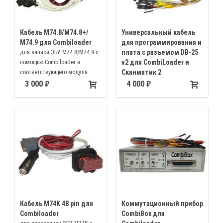
Кабель M74.8/М74.8+/
Универсальный кабель
М74.9 для Combiloader
для программирования и
плата с разъемом DB-25
для записи ЭБУ М74.8/М74.9 с
v2 для CombiLoader и
помощью Combiloader и
Сканматик 2
соответствующего модуля
для подключения Сканматик 2
3 000
4 000
PRO напрямую без
использования главного
кабеля
Кабель M74K 48 pin для
Коммутационный прибор
Combiloader
CombiBox для