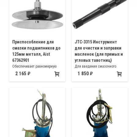
Приспособление для
JTC-3315 Инструмент
смазки подшипников до
для очистки и заправки
125мм металл, Aist
масленок (для прямых и
67362901
угловых тавотниц)
Обеспечивает равномерную
Для введения смазочного
набивку подшипника
материала в труднодоступные
2 165
1 850
смазочным материалом
места (для прямых и угловых
тавотниц)