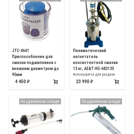
масла, топливо, охлаждающие
жидкости, вода, антифриз,
спирты, тормозная жидкость
JTC-4641
Пневматический
Приспособление для
нагнетатель
смазки подшипников с
консистентной смазки
внешним диаметром до
13 кг, AE&T HG-68213S
95мм
Используется для раздачи
Для заполнения подшипника
густых смазок типа солидола
4 450
23 990
смазкой
под давлением, бак 13кг
На удалённом складе
На удалённом складе