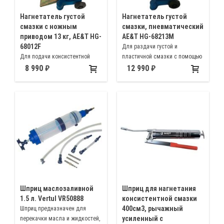
Нагнетатель густой
Нагнетатель густой
смазки с ножным
смазки, пневматический
приводом 13 кг, AE&T HG-
AE&T HG-68213M
68012F
Для раздачи густой и
Для подачи консистентной
пластичной смазки с помощью
(густой) смазки типа солидола
пневматического насоса, бак
8 990
12 990
в смазываемые узлы и
13 кг
механизмы, бак емкостью 13кг
с ножным насосом
Шприц маслозаливной
Шприц для нагнетания
1.5 л. Vertul VR50888
консистентной смазки
400см3, рычажный
Шприц предназначен для
усиленный с
перекачки масла и жидкостей,