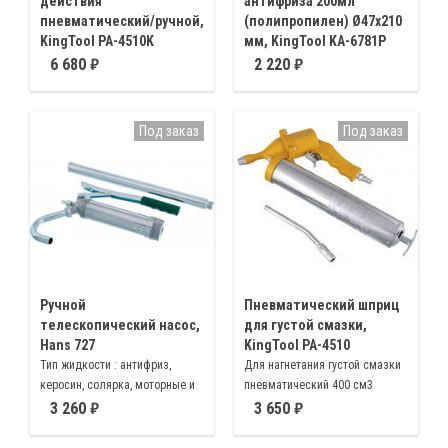
действия
антифриза 200мл
пневматический/ручной,
(полипропилен) Ø47х210
KingTool PA-4510K
мм, KingTool KA-6781P
В комплект входит:
Для перекачки масел и
6 680
2 220
пневмопистолет объем 400
тормозной, антифриза,
см3, рычаг к пистолету, шланг
охлаждающей жидкостей,
высокого давления 9”,
объем 200мл
Под заказ
Под заказ
шестиугольный носик 6”,
быстрозажимной коннектор
1/4”, переходник под шланг
Ручной
Пневматический шприц
телескопический насос,
для густой смазки,
Hans 727
KingTool PA-4510
Тип жидкости : антифриз,
Для нагнетания густой смазки
керосин, солярка, моторные и
пневматический 400 см3
трансмиссионные масла.
3 260
3 650
производительность 14 л/мин