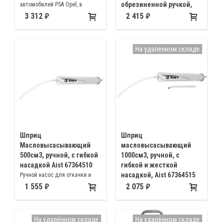
обрезиненной ручкой,
автомобилей PSA Opel, в
Aist 67364150
комплекте два универсальных
3 312
2 415
разъема для старых
Шприц рычажно-плунжерный.
автомобилей
Предназначен для порционной
смазки узлов агрегатов.
На удалённом складе
Шприц
Шприц
Масловысасывающий
масловысасывающий
500см3, ручной, с гибкой
1000см3, ручной, с
насадкой Aist 67364510
гибкой и жесткой
насадкой, Aist 67364515
Ручной насос для откачки и
закачки масел и жидких
Для использования с такими
1 555
2 075
смазок 500мл
жидкостями, как мазут,
минеральные масла,
синтетические и натуральные
На удалённом складе
На удалённом складе