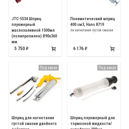
JTC-5534 Шприц
Пневматический шприц
плунжерный
400 см3, Hans 8719
маслозаливной 1500мл
ля нагнетания густой смазки
(полипропилен) Ø90х360
мм
Для перекачки масел и
5 750
6 176
различных жидкостей
Под заказ
Под заказ
Шприц для нагнетания
Шприц плунжерный для
густой смазки двойного
тормозной жидкости/