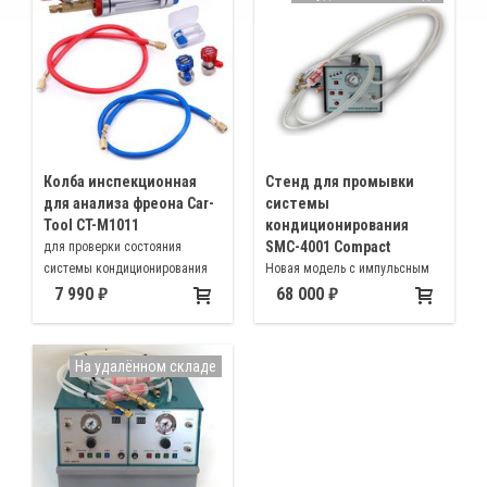
Колба инспекционная
Стенд для промывки
для анализа фреона Car-
системы
Tool CT-M1011
кондиционирования
SMC-4001 Compact
для проверки состояния
системы кондиционирования
Новая модель с импульсным
режимом промывки, позволяет
7 990
68 000
подавать чистящую жидкость
импульсными толчками с
различной частотой, что
На удалённом складе
позволяет значительно
повысить эффективность
промывки