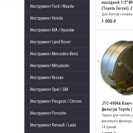
насадкой 1/2" M
Инструмент Ford / Mazda
(Toyota Tercel) 
Для болтов головки
Инструмент Honda
цилиндров автомоби
1 000
SPLINE M8.9
Инструмент KIA / Hyundai
Инструмент Land Rover
Инструмент Mercedes-Benz
Инструмент Mitsubishi
Инструмент Nissan
Инструмент Opel / GM
Инструмент Peugeot / Citroen
JTC-4904A Ключ
фильтра Toyota /
Инструмент Porsche
Чашка для снятия, 
масленого фильтра,
Инструмент Renault / Lada
14 граней