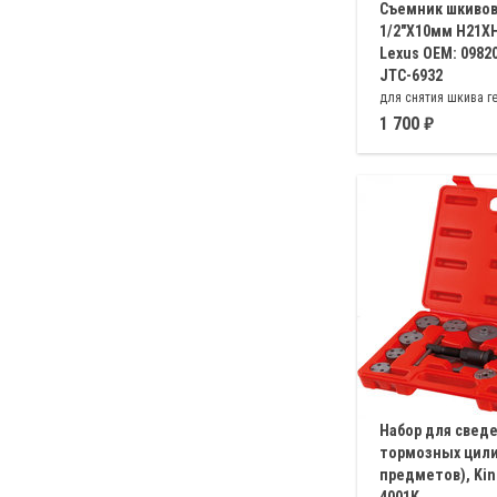
Съемник шкивов
1/2"X10мм H21XH
Lexus OEM: 09820
JTC-6932
для снятия шкива ге
LEXUS
1 700
Набор для свед
тормозных цили
предметов), Kin