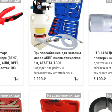
ённом складе
На удалённом складе
На
тора
Приспособление для замены
JTC-1424 
ьтра (BENZ,
масла АКПП пневматическое
проверки н
 AUDI, OPEL,
6 л, AE&T TA-AC001
Для точной на
Мастак 103-
Подходит для работы с
обеспечивает
большинством автомобилей с
ременного ме
нятия
автоматическими КПП. В комплекте
оборудования
9 990
8 100
го фильтра
щупы из нейлона диаметром 6, 8 и
10 мм, длина каждого 1 м
ённом складе
На удалённом складе
На