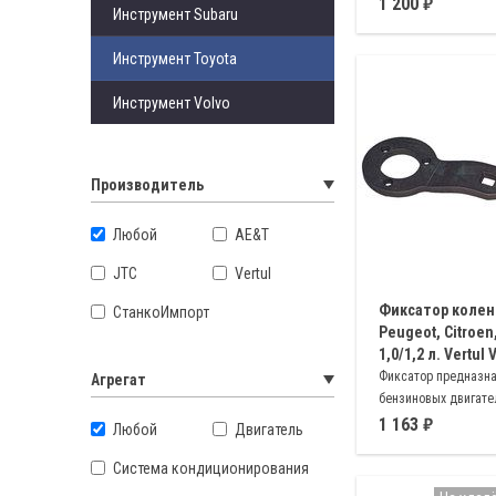
1 200
Инструмент Subaru
Инструмент Toyota
Инструмент Volvo
Производитель
Любой
AE&T
JTC
Vertul
Фиксатор колен
СтанкоИмпорт
Peugeot, Citroen
1,0/1,2 л. Vertul
Фиксатор предназн
Агрегат
бензиновых двигате
автомобилей Citroen,
1 163
Любой
Двигатель
1.2L
Система кондиционирования