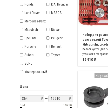
Honda
KIA, Hyundai
Land Rover
MAZDA
Mercedes-Benz
Mitsubishi
Nissan
Набор для ремо
Opel, GM
Peugeot
двигателей Toyo
Mitsubishi, Licot
Porsche
Renault
Используется для р
установки газорасп
Subaru
Toyota
механизма при ремо
19 910
Volvo
японских автомобил
и Mitsubishi
Универсальный
На удал
Цена
—
364
19910