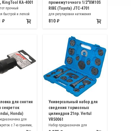
 KingTool KA-4001
промежуточного 1/2"ХM10S
RIBE (Toyota) JTC-4701
этот прочный
я быстрой и легкой
для регулировки натяжения
 пружин,
приводного ремня двигателя Toyota
1
810
в. Максимальный
Altis
 < 6". Толщина прутка
"
оловка для снятия
Универсальный набор для
и секреток
сведения тормозных
undai, Honda)
цилиндров 21пр. Vertul
VR50061
редназначена для
реток с 7-ю гранями,
Набор предназначен для