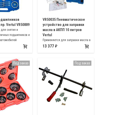
одшипников
VR50035 Пневматическое
пр. Vertul VR50889
устройство для заправки
масла в АКПП 10 литров
 для снятия и
Vertul
упичных подшипников и
 автомобилей
Применяется для заправки масла в
di, Opel, Mercedes,
АКПП Ford, BMW, Honda, Nissan, VW,
13 377
itroen, Renault, Ford,
Porsche, Infiniti, Toyota, Audi,
Mitsubishi, Toyota,
Mercedes-Benz
 Maestro
Под заказ
Под заказ