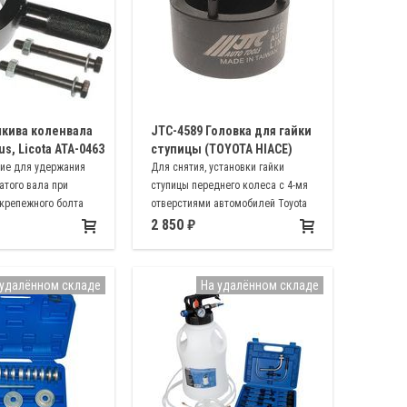
кива коленвала
JTC-4589 Головка для гайки
us, Licota ATA-0463
ступицы (TOYOTA HIACE)
ие для удержания
Для снятия, установки гайки
атого вала при
ступицы переднего колеса с 4-мя
 крепежного болта
отверстиями автомобилей Toyota
арок Toyota и Lexus
Hiace H200, 210, 220; Toyota Hilux
2 850
Surf N180, N185, N210, N215
 удалённом складе
На удалённом складе