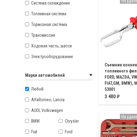
На удал
Система охлаждения
Топливная система
Тормозная система
Трансмиссия
Ходовая часть, шасси
Электрооборудование
Съемник коннек
топливного фил
Марки автомобилей
FORD, MAZDA, VW,
FIAT,GM, BMW), 
Любой
53001
Предназначен для с
3 480
AlfaRomeo, Lancia
фиксатора топливно
AUDI, Volkswagen
На удал
BMW
Chrysler
Fiat
Ford