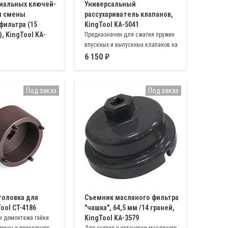
иальных ключей-
Универсальный
я смены
рассухариватель клапанов,
фильтра (15
KingTool KA-5041
, KingTool KA-
Предназначен для сжатия пружин
впускных и выпускных клапанов на
ки из прочного
большинстве отечественных и
6 150
снятия масляного
зарубежных двигателях
 ∅ 65мм, 68/14 ∅
73мм, 74, 76/15 ∅ 74,
Под заказ
Под заказ
 76мм, 80/15 ∅ 80мм
головка для
Съемник масляного фильтра
Tool CT-4186
"чашка", 64,5 мм /14 граней,
KingTool KA-3579
и демонтажа гайки