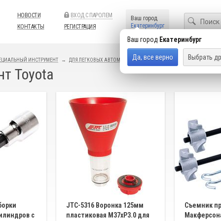
НОВОСТИ
ВХОД С ПАРОЛЕМ
Ваш город
Екатеринбург
КОНТАКТЫ
РЕГИСТРАЦИЯ
Ваш город
Екатеринбург
Да, все верно
Выбрать др
ЕЦИАЛЬНЫЙ ИНСТРУМЕНТ
ДЛЯ ЛЕГКОВЫХ АВТОМОБИЛЕЙ
т Toyota
борки
JTC-5316 Воронка 125мм
Cъемник п
илиндров с
пластиковая М37хP3.0 для
Макферсон