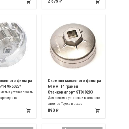
ихся на Toyota,
вдавливания поршней тормозных
2 875
a
цилиндров автомобилей с
дисковыми тормозами Mercedes,
BMW, Volkswagen, Opel, Audi, Ford,
Honda, Subaru, Mazda, Nissan,
Mitsubishi, Toyota, Land Rover, Subaru
и др
сляного фильтра
Съемник масляного фильтра
5/14 VR50274
64 мм. 14 граней
Станкоимпорт ST010203
мать и устанавливать
овреждая их
Для снятия и установки масляного
фильтра Toyota и Lexus
890