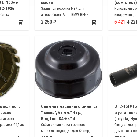
9 L=100мм
масла
(комплект),
JTC-1936
Заливная воронка М37 для
Используйте 
 блока
автомобилей AUDI, BMW, BENZ,
инструмент дл
лей Toyota
PLYMOUTH, PORSHE, VW, VOLVO,
замены стоек,
2 250
5 421
4 22
DODGE, TOYOTA
амортизаторо
диаметр витка
пружины < 5/8
 масляного
Съемник масляного фильтра
JTC-4519 Г
 Lexus
"чашка", 65 мм/14 гр.,
и установк
KingTool KA-65/14
(Toyota, Hy
установки
 размер: 64,5мм
Съёмник-чашка из прочного
Специально п
металла, подходит для Champ,
демонтажа сек