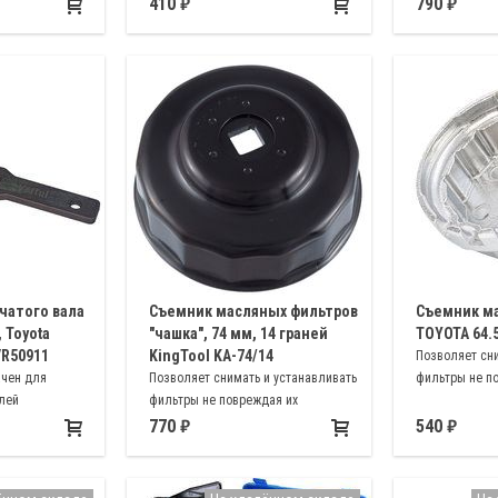
Hastings, GM/AC, Wix, NAPA, Purolator,
устанавливающ
410
790
Daihatsu, Toyota
Hyundai, Hond
чатого вала
Съемник масляных фильтров
Съемник ма
, Toyota
"чашка", 74 мм, 14 граней
TOYOTA 64.
 VR50911
KingTool KA-74/14
Позволяет сни
ачен для
Позволяет снимать и устанавливать
фильтры не п
лей
фильтры не повреждая их
 Peugeot 1.0,
770
540