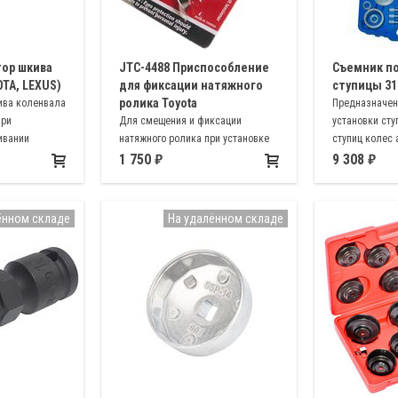
тор шкива
JTC-4488 Приспособление
Съемник п
TA, LEXUS)
для фиксации натяжного
ступицы 31 
ролика Toyota
ива коленвала
Предназначен
при
Для смещения и фиксации
установки ст
ивании
натяжного ролика при установке
ступиц колес
ремня ГРМ автомобилей Toyota
Volkswagen, Au
1 750
9 308
Т-100, Tacoma, 4-Runner
BMW, Peugeot, C
Honda, Mazda, 
Nissan, Austin
ённом складе
На удалённом складе