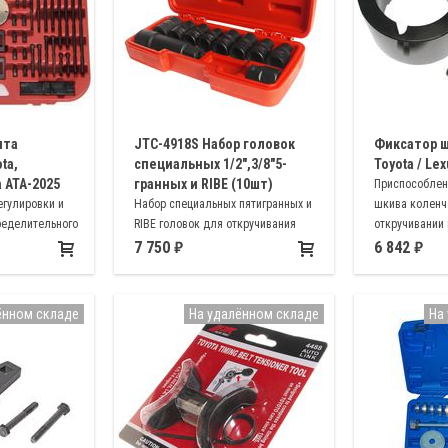
нта
JTC-4918S Набор головок
Фиксатор ш
ta,
специальных 1/2",3/8"5-
Toyota / Lex
a ATA-2025
гранных и RIBE (10шт)
Приспособлен
егулировки и
Набор специальных пятигранных и
шкива коленч
ределительного
RIBE головок для откручивания
откручивании
не двигателей
болтов ГБЦ, тормозной системы,
автомобилей м
7 750
6 842
ей Toyota Lexus
топливных насосов,
балансировочных и промежуточных
валов и т.д.
ённом складе
На удалённом складе
На