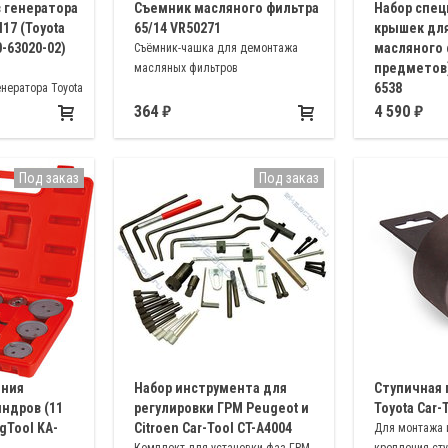
 генератора
Съемник масляного фильтра
Набор спец
17 (Toyota
65/14 VR50271
крышек дл
-63020-02)
масляного 
Съёмник-чашка для демонтажа
предметов)
масляных фильтров
6538
нератора Toyota
Съёмники-чаш
364
4 590
металла для 
фильтра 65/14
68мм, 73/14 ∅ 
Под заказ
Под заказ
76мм, 76/14 ∅
ения
Набор инструмента для
Ступичная 
ндров (11
регулировки ГРМ Peugeot и
Toyota Car-
gTool KA-
Citroen Car-Tool CT-A4004
Для монтажа 