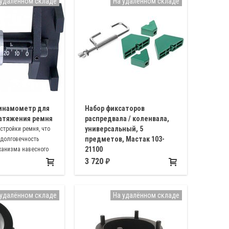
 удалённом складе
На удалённом складе
Динамометр для
Набор фиксаторов
атяжения ремня
распредвала / коленвала,
универсальный, 5
стройки ремня, что
предметов, Мастак 103-
 долговечность
21100
ханизма навесного
Предназначен для фиксации
3 720
зубчатых колес, расстояние между
которыми составляет от 5 до 85 мм
 удалённом складе
На удалённом складе