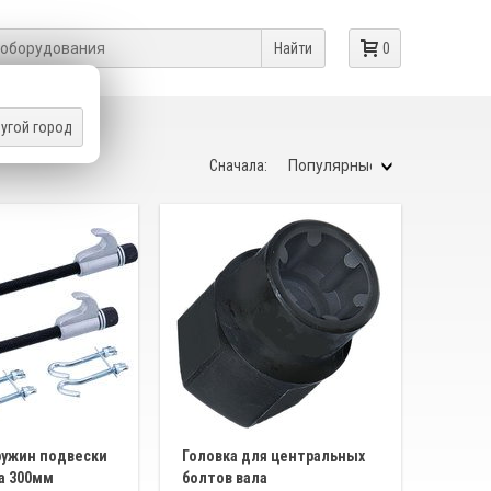
Найти
0
угой город
Сначала:
ружин подвески
Головка для центральных
а 300мм
болтов вала