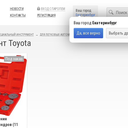
НОВОСТИ
ВХОД С ПАРОЛЕМ
Ваш город
Екатеринбург
КОНТАКТЫ
РЕГИСТРАЦИЯ
Ваш город
Екатеринбург
Да, все верно
Выбрать др
ЕЦИАЛЬНЫЙ ИНСТРУМЕНТ
ДЛЯ ЛЕГКОВЫХ АВТОМОБИЛЕЙ
ALFAROMEO, LANCIA
т Toyota
Под заказ
ения
ндров (11