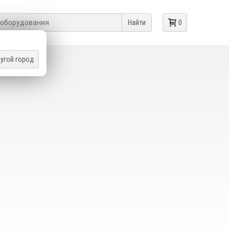
Найти
0
угой город