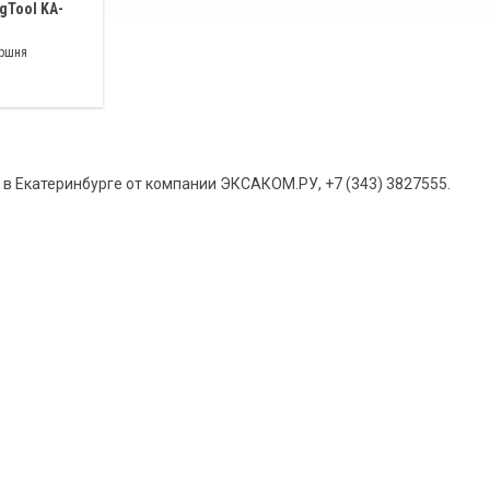
gTool KA-
оршня
ра большинства
ковыми
 в Екатеринбурге от компании ЭКСАКОМ.РУ, +7 (343) 3827555.