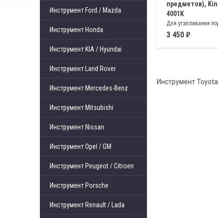
предметов), Kin
Инструмент Ford / Mazda
4001K
Для утапливания п
Инструмент Honda
тормозного цилинд
3 450
автомобилей с дис
Инструмент KIA / Hyundai
тормозами
Инструмент Land Rover
Инструмент Toyota
Инструмент Mercedes-Benz
Инструмент Mitsubishi
Инструмент Nissan
Инструмент Opel / GM
Инструмент Peugeot / Citroen
Инструмент Porsche
Инструмент Renault / Lada