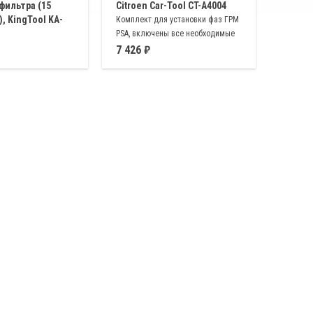
фильтра (15
Citroen Car-Tool CT-A4004
, KingTool KA-
Комплект для установки фаз ГРМ
PSA, включены все необходимые
ки из прочного
инструменты, для замены ремня
7 426
снятия масляного
французских автомобилей, как с
 ∅ 65мм, 68/14 ∅
бензиновым, так и дизельным
73мм, 74, 76/15 ∅ 74,
двигателем
 76мм, 80/15 ∅ 80мм