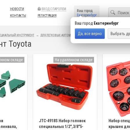
НОВОСТИ
ВХОД С ПАРОЛЕМ
Ваш город
Екатеринбург
КОНТАКТЫ
РЕГИСТРАЦИЯ
Ваш город
Екатеринбург
Да, все верно
Выбрать др
ЕЦИАЛЬНЫЙ ИНСТРУМЕНТ
ДЛЯ ЛЕГКОВЫХ АВТОМОБИЛЕЙ
RENAULT
т Toyota
ённом складе
На удалённом складе
ов
JTC-4918S Набор головок
Набор спец
оленвала,
специальных 1/2",3/8"5-
крышек дл