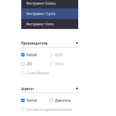
Инструмент Subaru
Инструмент Toyota
Инструмент Volvo
Производитель
Любой
AE&T
JTC
Vertul
СтанкоИмпорт
Агрегат
Любой
Двигатель
Система кондиционирования