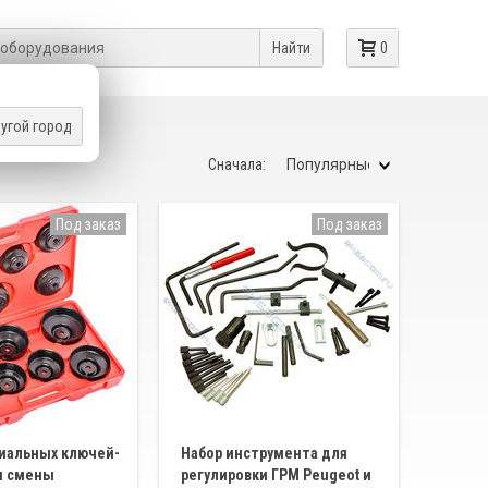
Найти
0
угой город
Сначала:
Под заказ
Под заказ
иальных ключей-
Набор инструмента для
я смены
регулировки ГРМ Peugeot и