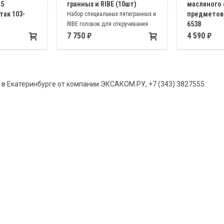
 5
гранных и RIBE (10шт)
масляного 
так 103-
предметов)
Набор специальных пятигранных и
6538
RIBE головок для откручивания
фиксации
болтов ГБЦ, тормозной системы,
Съёмники-чаш
7 750
4 590
сстояние между
топливных насосов,
металла для 
т от 5 до 85 мм
балансировочных и промежуточных
фильтра 65/14
валов и т.д.
68мм, 73/14 ∅ 
76мм, 76/14 ∅
 в Екатеринбурге от компании ЭКСАКОМ.РУ, +7 (343) 3827555.