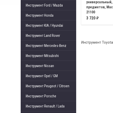
универсальный,
Инструмент Ford / Mazda
предметов, Мас
21100
Инструмент Honda
Предназначен для 
3 720
зубчатых колес, ра
Инструмент KIA / Hyundai
которыми составляе
Инструмент Land Rover
Инструмент Toyota
Инструмент Mercedes-Benz
Инструмент Mitsubishi
Инструмент Nissan
Инструмент Opel / GM
Инструмент Peugeot / Citroen
Инструмент Porsche
Инструмент Renault / Lada