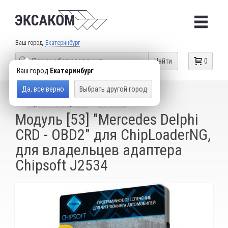
Ваш город
Екатеринбург
Найти
0
Ваш город
Екатеринбург
Да, все верно
Выбрать другой город
КАТАЛОГ ТОВАРОВ
ОБОРУДОВАНИЕ ДЛЯ ЧИП-ТЮНИНГА
МОДУЛИ И ПЕРЕХОДНИКИ
CHIPLOADER
Модуль [53] "Mercedes Delphi
CRD - OBD2" для ChipLoaderNG,
для владельцев адаптера
Chipsoft J2534