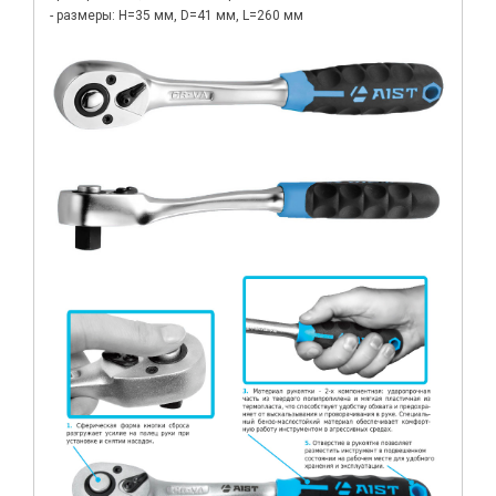
- размеры: H=35 мм, D=41 мм, L=260 мм