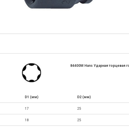
84400M Hans Ударная торцевая г
D1 (мм)
D2 (мм)
17
25
18
25