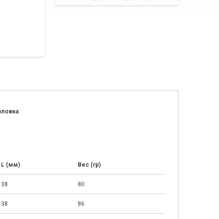
оловка
L (мм)
Вес (гр)
38
80
38
86