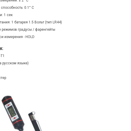
змерений: ± 2° C
способность: 0.1° C
: 1 сек
тания: 1 батарея 1.5 Вольт (тип LR44)
 режимов градусы / фаренгейты
си измерения - HOLD
я:
-T1
а русском языке)
стер