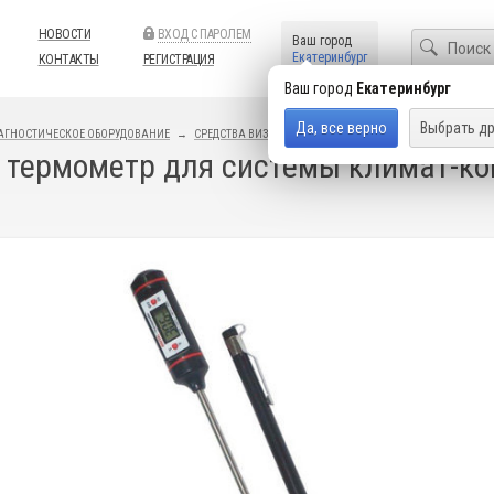
НОВОСТИ
ВХОД С ПАРОЛЕМ
Ваш город
Екатеринбург
КОНТАКТЫ
РЕГИСТРАЦИЯ
Ваш город
Екатеринбург
Да, все верно
Выбрать др
АГНОСТИЧЕСКОЕ ОБОРУДОВАНИЕ
СРЕДСТВА ВИЗУАЛЬНОГО КОНТРОЛЯ
ИЗМЕРИТЕЛИ ТЕМ
термометр для системы климат-кон