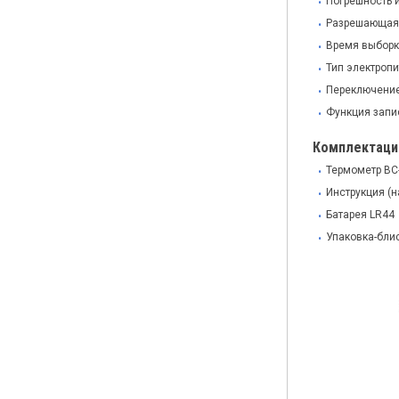
Погрешность и
Разрешающая 
Время выборки
Тип электропи
Переключение
Функция запи
Комплектаци
Термометр BC
Инструкция (н
Батарея LR44
Упаковка-бли