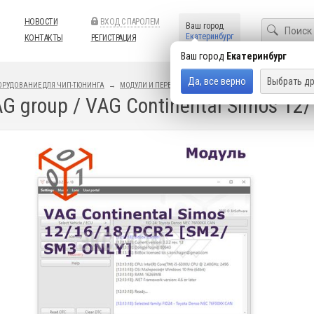
НОВОСТИ
ВХОД С ПАРОЛЕМ
Ваш город
Екатеринбург
КОНТАКТЫ
РЕГИСТРАЦИЯ
Ваш город
Екатеринбург
Да, все верно
Выбрать др
ОРУДОВАНИЕ ДЛЯ ЧИП-ТЮНИНГА
МОДУЛИ И ПЕРЕХОДНИКИ
BITBOX
VAG group / VAG Continental Simos 1