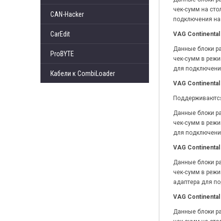
чек-сумм на сто
CAN-Hacker
подключения на 
CarEdit
VAG Continental 
Данные блоки ра
ProBYTE
чек-сумм в режим
для подключения
Кабели к CombiLoader
VAG Continental 
Поддерживаются б
Данные блоки ра
чек-сумм в режим
для подключения
VAG Continental 
Данные блоки ра
чек-сумм в режим
адаптера для по
VAG Continental
Данные блоки ра