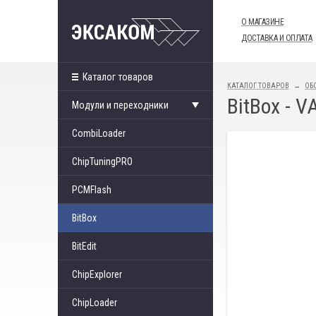
О МАГАЗИНЕ
ДОСТАВКА И ОПЛАТА
Каталог товаров
КАТАЛОГ ТОВАРОВ
ОБ
BitBox - 
Модули и переходники
CombiLoader
ChipTuningPRO
PCMFlash
BitBox
BitEdit
ChipExplorer
ChipLoader