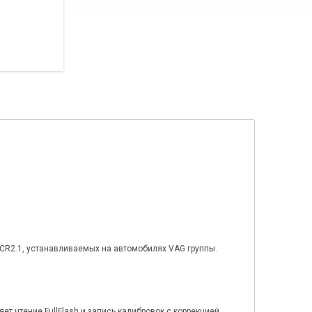
 PCR2.1, устанавливаемых на автомобилях VAG группы.
т чтение FullFlash и запись калибровок с коррекцией