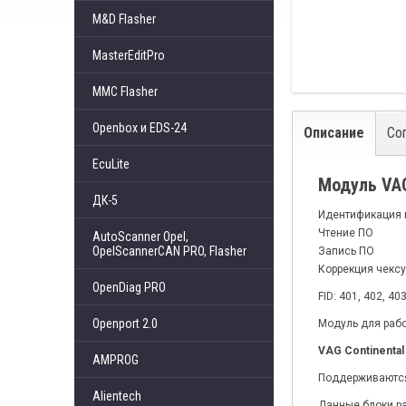
M&D Flasher
MasterEditPro
MMC Flasher
Openbox и EDS-24
Описание
Со
EcuLite
Модуль VAG
ДК-5
Идентификация 
Чтение ПО
AutoScanner Opel,
OpelScannerCAN PRO, Flasher
Запись ПО
Коррекция чекс
OpenDiag PRO
FID: 401, 402, 40
Openport 2.0
Модуль для рабо
VAG Continental 
AMPROG
Поддерживаются 
Alientech
Данные блоки ра