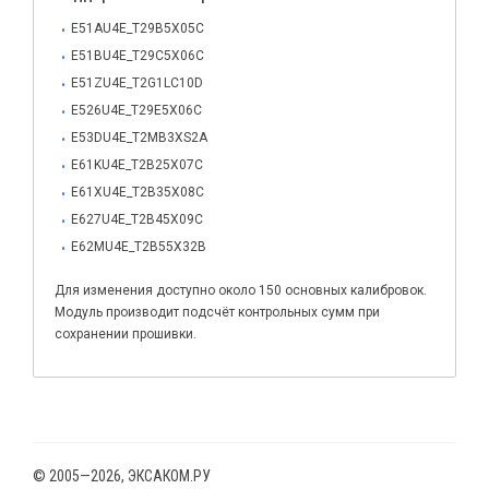
E51AU4E_T29B5X05C
E51BU4E_T29C5X06C
E51ZU4E_T2G1LC10D
E526U4E_T29E5X06C
E53DU4E_T2MB3XS2A
E61KU4E_T2B25X07C
E61XU4E_T2B35X08C
E627U4E_T2B45X09C
E62MU4E_T2B55X32B
Для изменения доступно около 150 основных калибровок.
Модуль производит подсчёт контрольных сумм при
сохранении прошивки.
© 2005—2026, ЭКСАКОМ.РУ