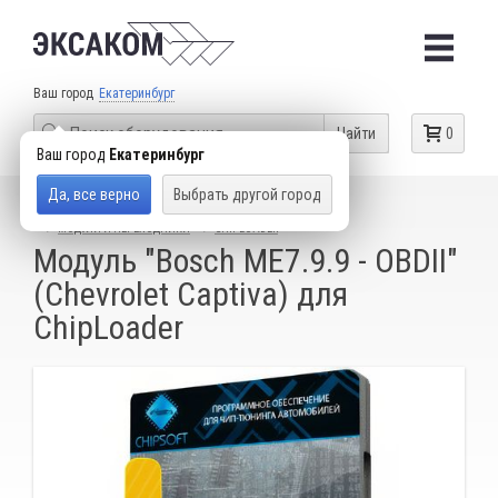
Ваш город
Екатеринбург
Найти
0
Ваш город
Екатеринбург
Да, все верно
Выбрать другой город
КАТАЛОГ ТОВАРОВ
ОБОРУДОВАНИЕ ДЛЯ ЧИП-ТЮНИНГА
МОДУЛИ И ПЕРЕХОДНИКИ
CHIPLOADER
Модуль "Bosch ME7.9.9 - OBDII"
(Chevrolet Captiva) для
ChipLoader