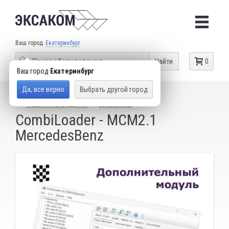
Ваш город
Екатеринбург
Найти
0
Ваш город
Екатеринбург
Да, все верно
Выбрать другой город
КАТАЛОГ ТОВАРОВ
ОБОРУДОВАНИЕ ДЛЯ ЧИП-ТЮНИНГА
МОДУЛИ И ПЕРЕХОДНИКИ
COMBILOADER
CombiLoader - MCM2.1
MercedesBenz