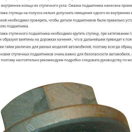
 внутреннее кольцо из ступичного узла. Смазка подшипника нанесена произ
тажа ступицы на полуось нельзя допускать смещения одного из внутренних 
вкой необходимо проверить, чтобы детали подшипников были правильно уста
алях подшипника.
ажа ступичного подшипника необходимо крутить ступицу, при затягивании г
и образуют вмятины на дорожках качения , что в дальнейшем приведет к по
ки гайки различен для разных моделей автомобилей, поэтому всегда обраща
ановки ступичных подшипников очень важно для безопасности автомобиля,
 поэтому настоятельно рекомендуем подробно следовать руководству по м