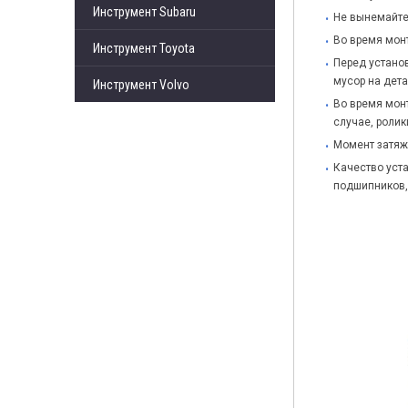
Инструмент Subaru
Не вынемайте
Во время мон
Инструмент Toyota
Перед устано
мусор на дет
Инструмент Volvo
Во время монт
случае, ролик
Момент затяж
Качество уст
подшипников,