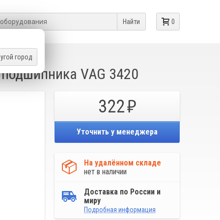
Найти
0
угой город
EN
о подшипника VAG 3420
322
Уточнить у менеджера
На удалённом складе
нет в наличии
Доставка по России и
миру
Подробная информация