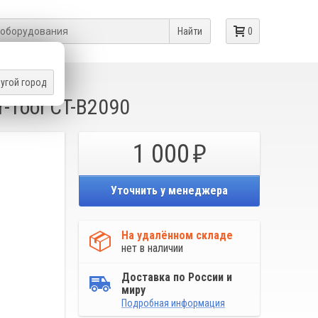
Найти
0
угой город
EN
r-Tool CT-B2090
1 000
Уточнить у менеджера
На удалённом складе
нет в наличии
Доставка по России и
миру
Подробная информация