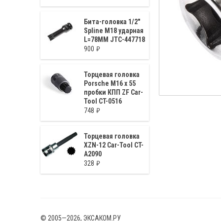
Бита-головка 1/2"
Spline М18 ударная
L=78ММ JTC-447718
900
Торцевая головка
Porsche M16 x 55
пробки КПП ZF Car-
Tool CT-0516
748
Торцевая головка
XZN-12 Car-Tool CT-
A2090
328
© 2005—2026, ЭКСАКОМ.РУ