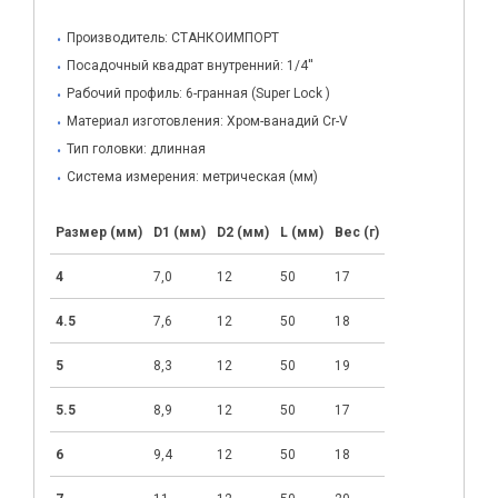
Производитель:
СТАНКОИМПОРТ
Посадочный квадрат внутренний: 1/4''
Рабочий профиль: 6-гранная (Super Lock )
Материал изготовления: Хром-ванадий Cr-V
Тип головки: длинная
Система измерения: метрическая (мм)
Размер (мм)
D1 (мм)
D2 (мм)
L (мм)
Вес (г)
4
7,0
12
50
17
4.5
7,6
12
50
18
5
8,3
12
50
19
5.5
8,9
12
50
17
6
9,4
12
50
18