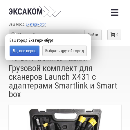
Ваш город
Екатеринбург
Найти
0
Ваш город
Екатеринбург
Да, все верно
Выбрать другой город
КАТАЛОГ ТОВАРОВ
ДИАГНОСТИЧЕСКИЕ СКАНЕРЫ
МУЛЬТИМАРОЧНЫЕ АВТОСКАНЕРЫ
LAUNCH X-431
Грузовой комплект для
сканеров Launch X431 с
адаптерами Smartlink и Smart
box