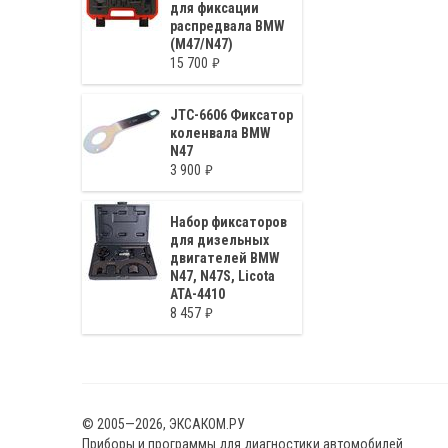
для фиксации
распредвала BMW
(M47/N47)
15 700
JTC-6606 Фиксатор
коленвала BMW
N47
3 900
Набор фиксаторов
для дизельных
двигателей BMW
N47, N47S, Licota
ATA-4410
8 457
© 2005—2026, ЭКСАКОМ.РУ
Приборы и программы для диагностики автомобилей