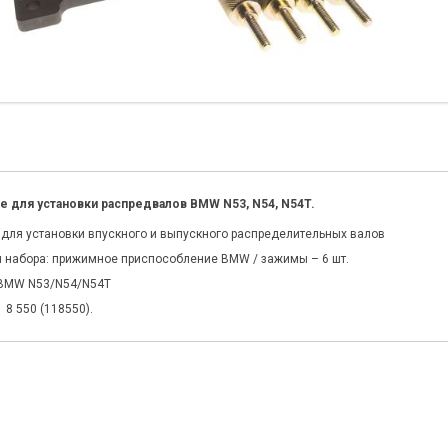
 для установки распредвалов BMW N53, N54, N54T.
 для установки впускного и выпускного распределительных валов
 набора: прижимное приспособление BMW / зажимы – 6 шт.
 BMW N53/N54/N54T
 8 550 (118550).