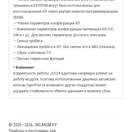
прошивка и ЕЕПРОМ могут быть использованы для
восстановления КП через внутрисхемное программирование
(BDM).
— Чтение параметров конфигурации КП.
— Изменение параметров конфигурации (активация КК/ОС,
VIN и т.д.). Для многих параметров доступно описание.
— Смена пробега.
— Уменьшение пробега в КП, без смены его в ABS (отвязка).
— Сброс счётчиков ТО.
— Прочие сервисные функции.
* Внимание!
Корректность работы J2534 адаптера напрямую влияет на
работу модуля, поэтому использование дешёвых китайских
клонов OpenPort (и возможно других подделок) может
ухудшить стабильность обмена данными и вызвать сбои.
© 2005—2026, ЭКСАКОМ.РУ
Приборы и программы для