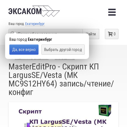
Ваш город
Екатеринбург
Найти
0
Ваш город
Екатеринбург
Да, все верно
Выбрать другой город
КАТАЛОГ ТОВАРОВ
ОБОРУДОВАНИЕ ДЛЯ ЧИП-ТЮНИНГА
МОДУЛИ И ПЕРЕХОДНИКИ
MASTEREDITPRO
MasterEditPro - Скрипт КП
LargusSE/Vesta (МК
MC9S12HY64) запись/чтение/
конфиг