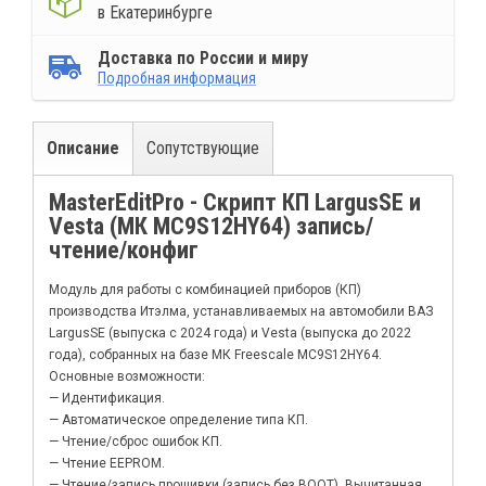
в Екатеринбурге
Доставка по России и миру
Подробная информация
Описание
Сопутствующие
MasterEditPro - Скрипт КП LargusSE и
Vesta (МК MC9S12HY64) запись/
чтение/конфиг
Модуль для работы с комбинацией приборов (КП)
производства Итэлма, устанавливаемых на автомобили ВАЗ
LargusSE (выпуска c 2024 года) и Vesta (выпуска до 2022
года), собранных на базе МК Freescale MC9S12HY64.
Основные возможности:
— Идентификация.
— Автоматическое определение типа КП.
— Чтение/сброс ошибок КП.
— Чтение EEPROM.
— Чтение/запись прошивки (запись без BOOT). Вычитанная