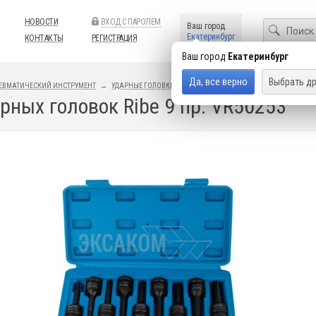
НОВОСТИ
ВХОД С ПАРОЛЕМ
Ваш город
Екатеринбург
КОНТАКТЫ
РЕГИСТРАЦИЯ
Ваш город
Екатеринбург
Да, все верно
Выбрать др
ЕВМАТИЧЕСКИЙ ИНСТРУМЕНТ
УДАРНЫЕ ГОЛОВКИ И АКСЕССУАРЫ
НАБОРЫ УДАРНЫХ ГО
рных головок Ribe 9 пр. VR50253