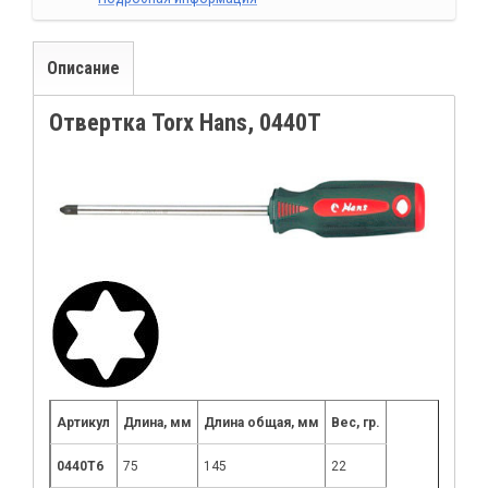
Описание
Отвертка Torx Hans, 0440T
Артикул
Длина, мм
Длина общая, мм
Вес, гр.
0440Т6
75
145
22