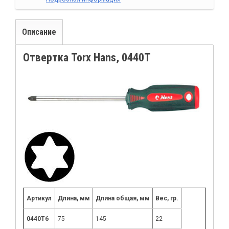
Описание
Отвертка Torx Hans, 0440T
Артикул
Длина, мм
Длина общая, мм
Вес, гр.
0440Т6
75
145
22