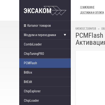
О МАГАЗИНЕ
ДОСТАВКА И ОПЛАТА
Каталог товаров
КАТАЛОГ ТОВАРОВ
ОБ
PCMFlash 
Модули и переходники
Активация
CombiLoader
ChipTuningPRO
PCMFlash
BitBox
BitEdit
ChipExplorer
ChipLoader