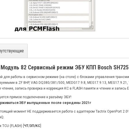
путствующие
- Модуль 82 Сервисный режим ЭБУ КПП Bosch SH72
й для работы в сервисном режиме (на столе) с блоками управления транс
зуемыми в ZF 8HP, VAG DQ380/381/500, MEDG17.9.8, MEG17.9.13, MEG17.9.21,
чтение, запись проверка и коррекция КС в FLASH памяти и чтение и запись
уется прямое подключение к разъёму ЭБУ!
ерживаться ЭБУ выпущенные после середины 2021г
тоящий момент НЕ поддерживается работа с адаптером Tactrix OpenPort 2.0! Пр
AQ.
 TCU (FLASH) [
ЧТ/ЗП/КС
]