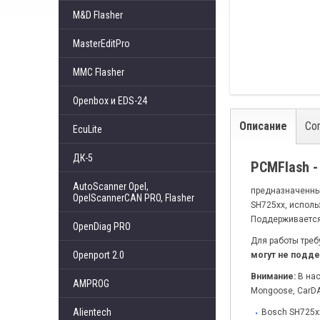
M&D Flasher
MasterEditPro
MMC Flasher
Openbox и EDS-24
Описание
Со
EcuLite
ДК-5
PCMFlash 
AutoScanner Opel,
предназначенны
OpelScannerCAN PRO, Flasher
SH725xx, исполь
Поддерживается 
OpenDiag PRO
Для работы треб
Openport 2.0
могут не подд
Внимание:
В нас
AMPROG
Mongoose, CarD
Alientech
Bosch SH725xx