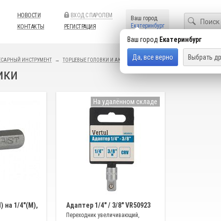
НОВОСТИ
ВХОД С ПАРОЛЕМ
Ваш город
Екатеринбург
КОНТАКТЫ
РЕГИСТРАЦИЯ
Ваш город
Екатеринбург
Да, все верно
Выбрать др
ЕСАРНЫЙ ИНСТРУМЕНТ
ТОРЦЕВЫЕ ГОЛОВКИ И АКСЕССУАРЫ
1/4"
ики
На удалённом складе
) на 1/4"(M),
Адаптер 1/4″ / 3/8″ VR50923
Переходник увеличивающий,