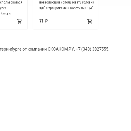
спользоваться
позволяющий использовать головки
угих
3/8" с трещотками и воротками 1/4"
аботы с
71
теринбурге от компании ЭКСАКОМ.РУ, +7 (343) 3827555.