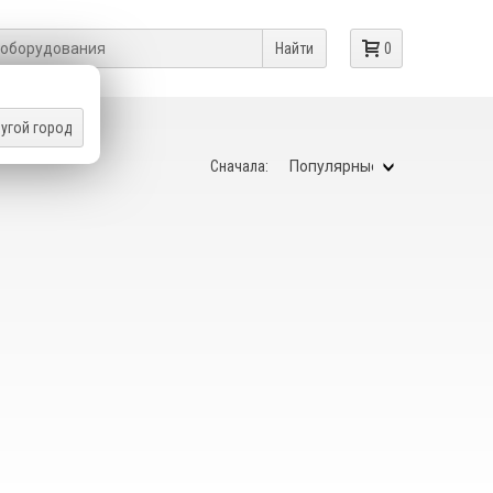
Найти
0
угой город
Сначала: