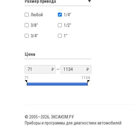
Размер привода
Любой
1/4"
3/8"
1/2"
3/4"
1"
Цена
—
71
1134
© 2005—2026, ЭКСАКОМ.РУ
Приборы и программы для диагностики автомобилей