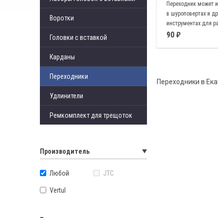
Переходник может и
в шуроповертах и др
Воротки
инструментах для р
головками 1/4"
90
Головки с вставкой
Карданы
Переходники
Переходники в Ека
Удлинители
Ремкомплект для трещоток
Производитель
Любой
JTC
Vertul