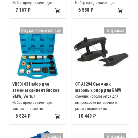
Набор предназначен для
Набор предназначен для
снятия и установки передних
монтажа и демонтажа
7 167
6 588
сайлентблоков редуктора в
сайлентблоков заднего
заднем подрамнике
подрамника автомобилей BMW
автомобилей BMW 5, 6, 7, серии
5, 6, 7 серии
На удалённом складе
Под заказ
F01 F02 F04 F06 F07 F10 F11
F12 F13 F18
VR50143 Набор для
CT-A1294 Съемник
замены сайлентблоков
шаровых опор для BMW
BMW, Vertul
съемник используется для
Набор предназначен для
выпрессовки поперечного
замены плавающих
рычага подвески из
сайлентблоков задней
поворотного кулака
6 824
10 449
подвески BMW
Под заказ
Под заказ