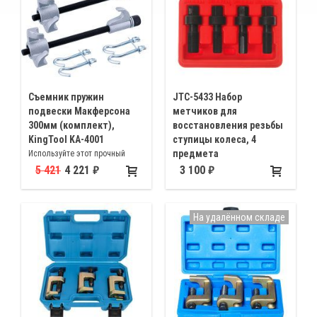
Cъемник пружин
JTC-5433 Набор
подвески Макферсона
метчиков для
300мм (комплект),
восстановления резьбы
KingTool KA-4001
ступицы колеса, 4
предмета
Используйте этот прочный
инструмент для быстрой и
Для восстановления резьбы:
5 421
4 221
3 100
легкой замены стоек, пружин,
М12х1,25 М12х1,5 М12х1,75
амортизаторов. Максимальный
М14х1,5
диаметр витка < 6". Толщина
На удалённом складе
прутка пружины < 5/8"