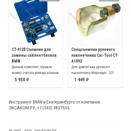
CT-4128 Съемник для
Спецсъемник рулевого
замены сайлентблоков
наконечника Car-Tool CT-
BMW
A1092
Данный комплект оправок
Для демонтажа рулевого
можно считать универсальным
наконечника Мерседес: 201,
приспособлением (съемником)
123, 124, 126, 129 и т.д., а так
5 950
1 449
для обслуживания
же VW, AUDI, BMW, OPEL, FORD,
автомобилей BMW
FIAT, RENAULT, PEUGEOT,
CITROEN, VOLVO, SAAB,
Инструмент BMW в Екатеринбурге от компании
MITSUBISHI и другие японские
ЭКСАКОМ.РУ, +7 (343) 3827555.
автомобили