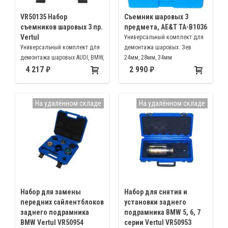
VR50135 Набор
Съемник шаровых 3
съемников шаровых 3 пр.
предмета, AE&T TA-B1036
Vertul
Универсальный комплект для
Универсальный комплект для
демонтажа шаровых. Зев
демонтажа шаровых AUDI, BMW,
24мм, 28мм, 34мм
Citroen, Ford, Mercedes, Opel,
4 217
2 990
VW, Volvo, Audi A4, A6, A8, VW,
Passat, Mercedes W203, VW с
1998 г. Mercedes
На удалённом складе
На удалённом складе
Набор для замены
Набор для снятия и
передних сайлентблоков
установки заднего
заднего подрамника
подрамника BMW 5, 6, 7
BMW Vertul VR50954
серии Vertul VR50953