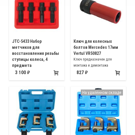
JTC-5433 Набор
Ключ для колесных
метчиков для
болтов Mercedes 17мм
восстановления резьбы
Vertul VR50827
ступицы колеса, 4
Ключ предназначен для
предмета
монтажа и демонтажа
Для восстановления резьбы:
колесных болтов Mercedes-
3 100
827
М12х1,25 М12х1,5 М12х1,75
Benz
М14х1,5
На удалённом складе