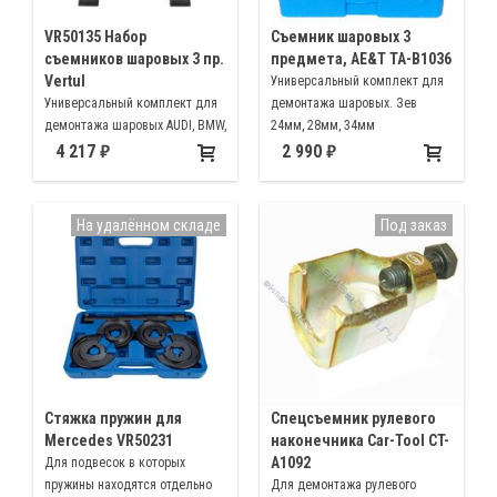
VR50135 Набор
Съемник шаровых 3
съемников шаровых 3 пр.
предмета, AE&T TA-B1036
Vertul
Универсальный комплект для
Универсальный комплект для
демонтажа шаровых. Зев
демонтажа шаровых AUDI, BMW,
24мм, 28мм, 34мм
Citroen, Ford, Mercedes, Opel,
4 217
2 990
VW, Volvo, Audi A4, A6, A8, VW,
Passat, Mercedes W203, VW с
1998 г. Mercedes
На удалённом складе
Под заказ
Стяжка пружин для
Спецсъемник рулевого
Mercedes VR50231
наконечника Car-Tool CT-
A1092
Для подвесок в которых
пружины находятся отдельно
Для демонтажа рулевого