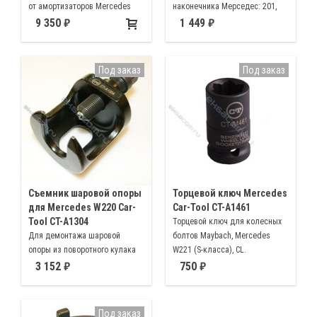
от амортизаторов Mercedes
наконечника Мерседес: 201,
Benz
123, 124, 126, 129 и т.д., а так
9 350
1 449
же VW, AUDI, BMW, OPEL, FORD,
FIAT, RENAULT, PEUGEOT,
CITROEN, VOLVO, SAAB,
Под заказ
Под заказ
MITSUBISHI и другие японские
автомобили
Съемник шаровой опоры
Торцевой ключ Mercedes
для Mercedes W220 Car-
Car-Tool CT-A1461
Tool CT-A1304
Торцевой ключ для колесных
Для демонтажа шаровой
болтов Maybach, Mercedes
опоры из поворотного кулака
W221 (S-класса), CL.
Применение: Mercedes W211
Оригинальный номер 000 990
3 152
750
W220 W168, а также BMW E46
5407
Под заказ