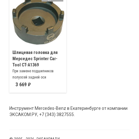
Шлицевая головка для
Мерседес Sprinter Car-
Tool CT-A1369
При замене подшипников
полуосей задней оси
автомобилей Мерседес Sprinter
3 669
есть необходимость в
откручивании шлицевой гайки.
Данная гайка имеет
Инструмент Mercedes-Benz в Екатеринбурге от компании
своеобразный профиль и при
ЭКСАКОМ.РУ, +7 (343) 3827555.
этом необходимо использовать
шлицевую головку для шасси
Мерседес Sprinter.