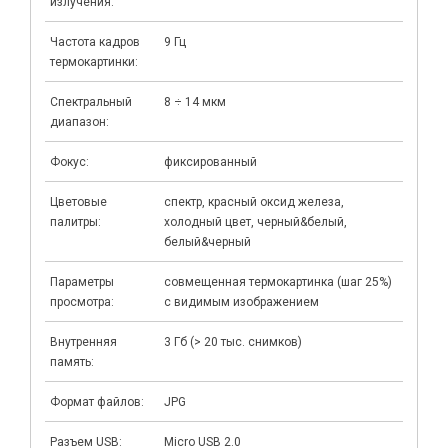
излучения:
Частота кадров
9 Гц
термокартинки:
Cпектральный
8 ÷ 14 мкм
диапазон:
Фокус:
фиксированный
Цветовые
спектр, красный оксид железа,
палитры:
холодный цвет, черный&белый,
белый&черный
Параметры
совмещенная термокартинка (шаг 25%)
просмотра:
с видимым изображением
Внутренняя
3 Гб (> 20 тыс. снимков)
память:
Формат файлов:
JPG
Разъем USB:
Micro USB 2.0