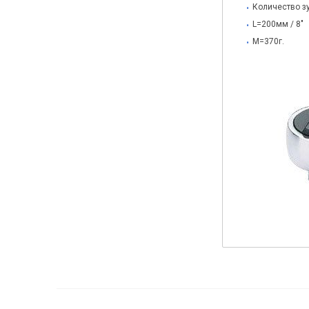
Количество зу
L=200мм / 8"
М=370г.