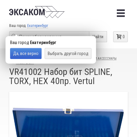
Ваш город
Екатеринбург
Найти
0
Ваш город
Екатеринбург
Да, все верно
Выбрать другой город
КАТАЛОГ ТОВАРОВ
СЛЕСАРНЫЙ ИНСТРУМЕНТ
БИТЫ И АКСЕССУАРЫ
НАБОРЫ БИТ
VR41002 Набор бит SPLINE,
TORX, HEX 40пр. Vertul