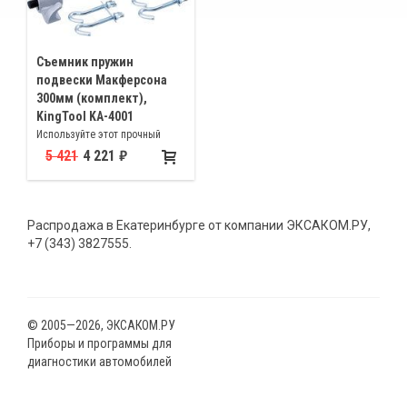
Cъемник пружин
подвески Макферсона
300мм (комплект),
KingTool KA-4001
Используйте этот прочный
инструмент для быстрой и
5 421
4 221
легкой замены стоек, пружин,
амортизаторов. Максимальный
диаметр витка < 6". Толщина
Распродажа в Екатеринбурге от компании ЭКСАКОМ.РУ,
прутка пружины < 5/8"
+7 (343) 3827555.
© 2005—2026, ЭКСАКОМ.РУ
Приборы и программы для
диагностики автомобилей