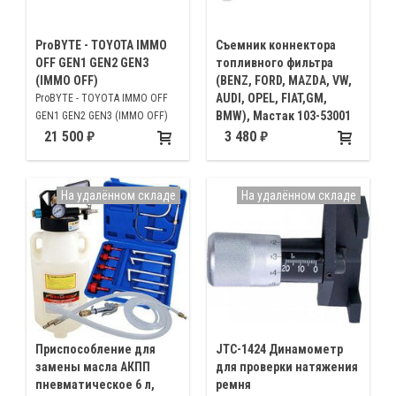
ProBYTE - TOYOTA IMMO
Съемник коннектора
OFF GEN1 GEN2 GEN3
топливного фильтра
(IMMO OFF)
(BENZ, FORD, MAZDA, VW,
AUDI, OPEL, FIAT,GM,
ProBYTE - TOYOTA IMMO OFF
BMW), Мастак 103-53001
GEN1 GEN2 GEN3 (IMMO OFF)
Предназначен для снятия
21 500
3 480
фиксатора топливного фильтра
На удалённом складе
На удалённом складе
Приспособление для
JTC-1424 Динамометр
замены масла АКПП
для проверки натяжения
пневматическое 6 л,
ремня