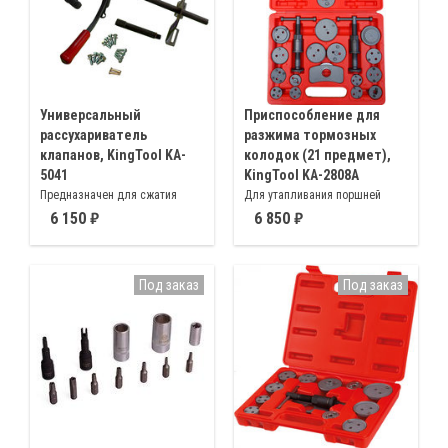
Универсальный
Приспособление для
рассухариватель
разжима тормозных
клапанов, KingTool KA-
колодок (21 предмет),
5041
KingTool KA-2808A
Предназначен для сжатия
Для утапливания поршней
пружин впускных и выпускных
тормозного цилиндра со
6 150
6 850
клапанов на большинстве
встроенным стопорным
отечественных и зарубежных
приспособлением стояночной
двигателях
системы (правое, левое
Под заказ
Под заказ
вращение)