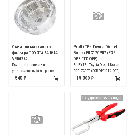
Honda, Subaru, Mazda, Nissan,
Mitsubishi, Toyota, Land Rover,
Subaru и др
Съемник масляного
ProBYTE - Toyota Diesel
фильтра TOYOTA 64.5/14
Bosch EDC17CP07 (EGR
VR50274
DPF DTC OFF)
Позволяет снимать и
ProBYTE - Toyota Diesel Bosch
устанавливать фильтры не
EDC17CP07 (EGR DPF DTC OFF)
повреждая их
540
15 000
На удалённом складе