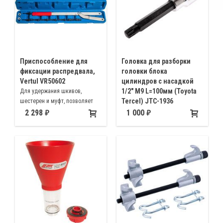
Приспособление для
Головка для разборки
фиксации распредвала,
головки блока
Vertul VR50602
цилиндров с насадкой
1/2" M9 L=100мм (Toyota
Для удержания шкивов,
Tercel) JTC-1936
шестерен и муфт, позволяет
зафиксировать шестерни для
Для болтов головки блока
2 298
1 000
предотвращения поворота
цилиндров автомобилей Toyota
валов, за счет универсальной
SPLINE M8.9
конструкции подходит для
большинства автомобилей