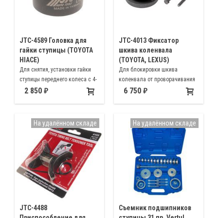
JTC-4589 Головка для
JTC-4013 Фиксатор
гайки ступицы (TOYOTA
шкива коленвала
HIACE)
(TOYOTA, LEXUS)
Для снятия, установки гайки
Для блокировки шкива
ступицы переднего колеса с 4-
коленвала от проворачивания
мя отверстиями автомобилей
при вкручивании/откручивании
2 850
6 750
Toyota Hiace H200, 210, 220;
центрального болта
Toyota Hilux Surf N180, N185,
N210, N215
На удалённом складе
На удалённом складе
JTC-4488
Съемник подшипников
Приспособление для
ступицы 31 пр. Vertul