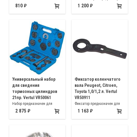
для регулировки натяжения
64,5мм 14 граней
810
1 200
приводного ремня двигателя
Toyota Altis
Универсальный набор
Фиксатор коленчатого
для сведения
вала Peugeot, Citroen,
тормозных цилиндров
Toyota 1,0/1,2 л. Vertul
21пр. Vertul VR50061
VR50911
Набор предназначен для
Фиксатор предназначен для
вдавливания поршней
бензиновых двигателей
2 875
1 163
тормозных цилиндров
автомобилей Citroen, Peugeot
автомобилей с дисковыми
1.0, 1.2L
тормозами Mercedes, BMW,
Volkswagen, Opel, Audi, Ford,