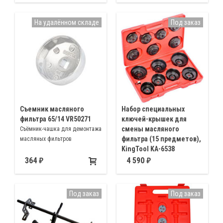
Honda, Nissan, VW, Porsche,
Infiniti, Toyota, Audi, Mercedes-
На удалённом складе
Под заказ
Benz
Съемник масляного
Набор специальных
фильтра 65/14 VR50271
ключей-крышек для
смены масляного
Съёмник-чашка для демонтажа
фильтра (15 предметов),
масляных фильтров
KingTool KA-6538
Съёмники-чашки из прочного
364
4 590
металла для снятия масляного
фильтра 65/14 ∅ 65мм, 68/14 ∅
68мм, 73/14 ∅ 73мм, 74, 76/15
Под заказ
Под заказ
∅ 74, 76мм, 76/14 ∅ 76мм,
80/15 ∅ 80мм