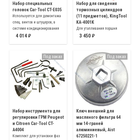
Набор специальных
Набор для сведения
головок Car-Tool CT-E035
тормозных цилиндров
(11 предметов), KingTool
Используется для демонтажа
KA-4001K
спец. винтов и штуцеров, в
системе кондиционирования
Для утапливания поршня
воздуха, демонтажа датчика
тормозного цилиндра
4 014
3 450
ДМРВ, разборки электронных
большинства автомобилей с
блоков и топливных насосов
дисковыми тормозами
Под заказ
Под заказ
Набор инструмента для
Ключ внешний для
регулировки ГРМ Peugeot
масляного фильтра 64
и Citroen Car-Tool CT-
мм 14-граней
A4004
алюминиевый, Aist
67250221-1
Комплект для установки фаз