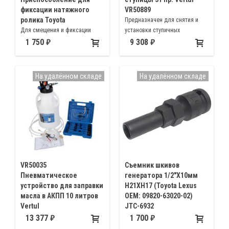
фиксации натяжного
VR50889
ролика Toyota
Предназначен для снятия и
Для смещения и фиксации
установки ступичных
натяжного ролика при
подшипников и ступиц колес
1 750
9 308
установке ремня ГРМ
автомобилей Volkswagen, Audi,
автомобилей Toyota Т-100,
Opel, Mercedes, BMW, Peugeot,
Tacoma, 4-Runner
Citroen, Renault, Ford, Honda,
На удалённом складе
На удалённом складе
Mazda, Mitsubishi, Toyota,
Nissan, Austin Maestro
VR50035
Съемник шкивов
Пневматическое
генератора 1/2"X10мм
устройство для заправки
H21XH17 (Toyota Lexus
масла в АКПП 10 литров
OEM: 09820-63020-02)
Vertul
JTC-6932
Применяется для заправки
для снятия шкива генератора
13 377
1 700
масла в АКПП Ford, BMW,
Toyota LEXUS