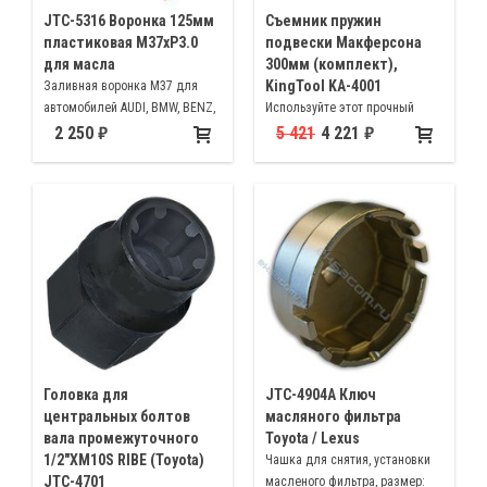
JTC-5316 Воронка 125мм
Cъемник пружин
пластиковая М37хP3.0
подвески Макферсона
для масла
300мм (комплект),
KingTool KA-4001
Заливная воронка М37 для
автомобилей AUDI, BMW, BENZ,
Используйте этот прочный
PLYMOUTH, PORSHE, VW, VOLVO,
инструмент для быстрой и
2 250
5 421
4 221
DODGE, TOYOTA
легкой замены стоек, пружин,
амортизаторов. Максимальный
диаметр витка < 6". Толщина
прутка пружины < 5/8"
Головка для
JTC-4904A Ключ
центральных болтов
масляного фильтра
вала промежуточного
Toyota / Lexus
1/2"ХM10S RIBE (Toyota)
Чашка для снятия, установки
JTC-4701
масленого фильтра, размер: