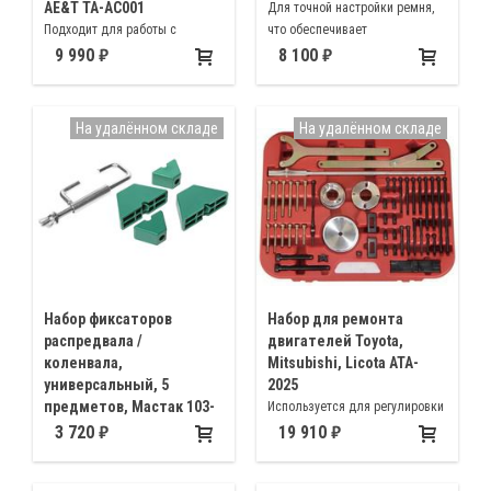
AE&T TA-AC001
Для точной настройки ремня,
Подходит для работы с
что обеспечивает
большинством автомобилей с
долговечность ременного
9 990
8 100
автоматическими КПП. В
механизма навесного
комплекте щупы из нейлона
оборудования
диаметром 6, 8 и 10 мм, длина
На удалённом складе
На удалённом складе
каждого 1 м
Набор фиксаторов
Набор для ремонта
распредвала /
двигателей Toyota,
коленвала,
Mitsubishi, Licota ATA-
универсальный, 5
2025
предметов, Мастак 103-
Используется для регулировки
21100
и установки
3 720
19 910
Предназначен для фиксации
газораспределительного
зубчатых колес, расстояние
механизма при ремоне