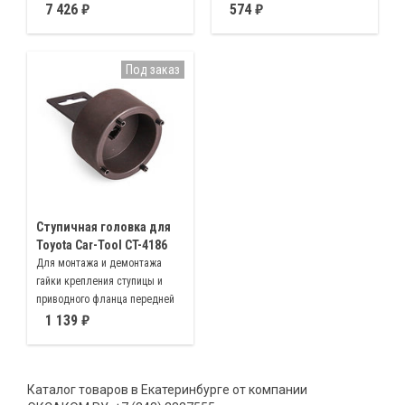
ГРМ PSA, включены все
Чашка для монтажа и
7 426
574
необходимые инструменты,
демонтажа масленого фильтра
для замены ремня
14 граней, 64мм GM, TOYOTA,
французских автомобилей, как
NISSAN
Под заказ
с бензиновым, так и
дизельным двигателем
Ступичная головка для
Toyota Car-Tool CT-4186
Для монтажа и демонтажа
гайки крепления ступицы и
приводного фланца передней
оси Toyota Lexus
1 139
Каталог товаров в Екатеринбурге от компании