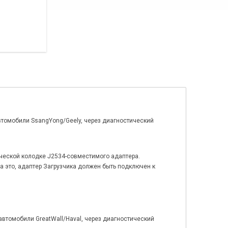
втомобили SsangYong/Geely, через диагностический
ической колодке J2534-совместимого адаптера.
 на это, адаптер Загрузчика должен быть подключен к
втомобили GreatWall/Haval, через диагностический