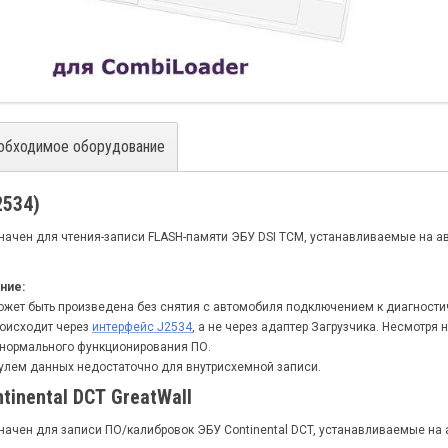
обходимое оборудование
2534)
ачен для чтения-записи FLASH-памяти ЭБУ DSI TCM, устанавливаемые на а
ние:
может быть произведена без снятия с автомобиля подключением к диагност
роисходит через
интерфейс J2534
, а не через адаптер Загрузчика. Несмотря
 нормального функционирования ПО.
улем данных недостаточно для внутрисхемной записи.
tinental DCT GreatWall
ачен для записи ПО/калибровок ЭБУ Continental DCT, устанавливаемые на а