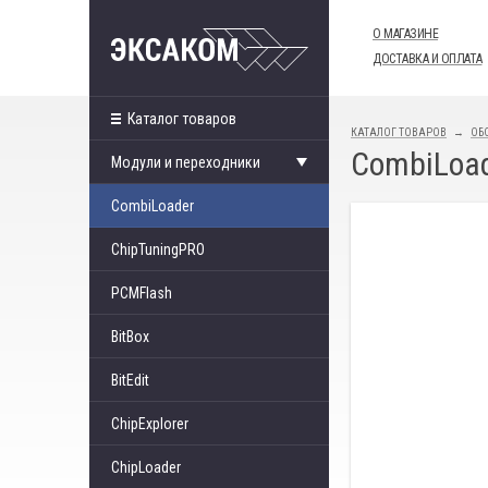
О МАГАЗИНЕ
ДОСТАВКА И ОПЛАТА
Каталог товаров
КАТАЛОГ ТОВАРОВ
ОБ
CombiLoad
Модули и переходники
CombiLoader
ChipTuningPRO
PCMFlash
BitBox
BitEdit
ChipExplorer
ChipLoader