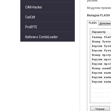
разъём.
CAN-Hacker
Модулем произво
Вкладка FLASH
CarEdit
ProBYTE
Кабели к CombiLoader