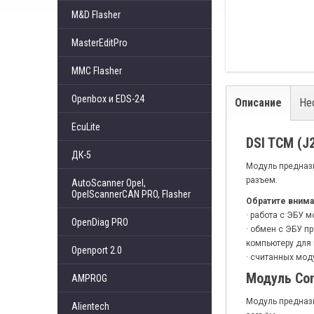
M&D Flasher
MasterEditPro
MMC Flasher
Openbox и EDS-24
Описание
Не
EcuLite
DSI TCM (J
ДК-5
Модуль предназн
разъем.
AutoScanner Opel,
OpelScannerCAN PRO, Flasher
Обратите внима
· работа с ЭБУ 
OpenDiag PRO
· обмен с ЭБУ п
компьютеру для
Openport 2.0
· считанных мод
Модуль Con
AMPROG
Модуль предназн
Alientech