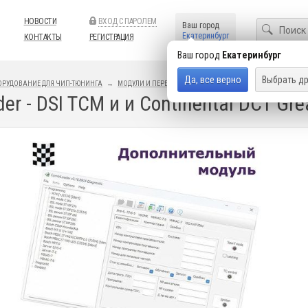
НОВОСТИ
ВХОД С ПАРОЛЕМ
Ваш город
Екатеринбург
КОНТАКТЫ
РЕГИСТРАЦИЯ
Ваш город
Екатеринбург
Да, все верно
Выбрать др
ОРУДОВАНИЕ ДЛЯ ЧИП-ТЮНИНГА
МОДУЛИ И ПЕРЕХОДНИКИ
COMBILOADER
er - DSI TCM и и Continental DCT Gr