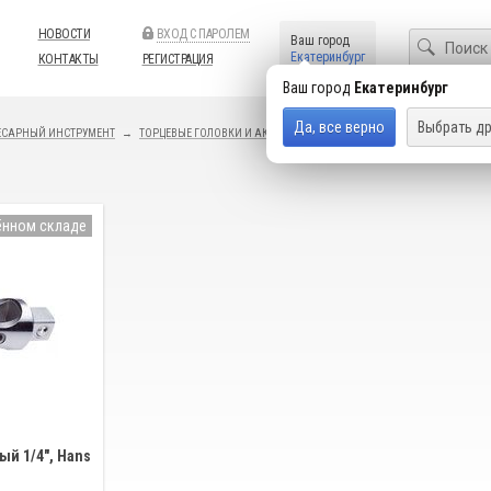
НОВОСТИ
ВХОД С ПАРОЛЕМ
Ваш город
Екатеринбург
КОНТАКТЫ
РЕГИСТРАЦИЯ
Ваш город
Екатеринбург
Да, все верно
Выбрать др
ЕСАРНЫЙ ИНСТРУМЕНТ
ТОРЦЕВЫЕ ГОЛОВКИ И АКСЕССУАРЫ
HANS
ённом складе
й 1/4", Hans