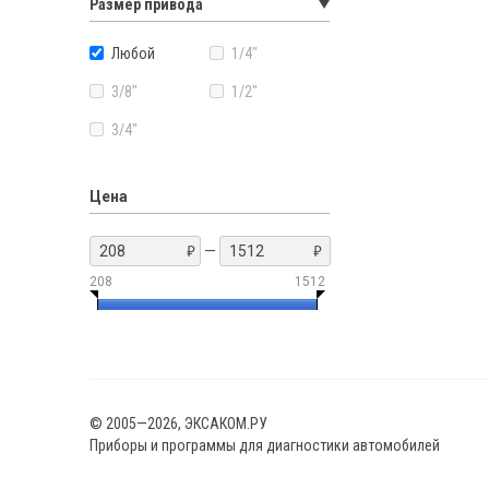
Размер привода
Любой
1/4"
3/8"
1/2"
3/4"
Цена
—
208
1512
© 2005—2026, ЭКСАКОМ.РУ
Приборы и программы для диагностики автомобилей