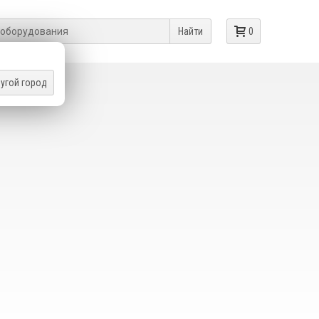
Найти
0
угой город