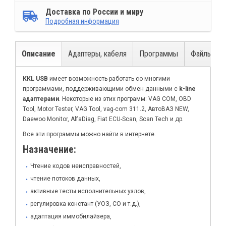
Доставка по России и миру
Подробная информация
Описание
Адаптеры, кабеля
Программы
Файлы для
KKL USB
имеет возможность работать со многими
программами, поддерживающими обмен данными с
k-line
адаптерами
. Некоторые из этих программ: VAG COM, OBD
Tool, Motor Tester, VAG Tool, vag-com 311.2, АвтоВАЗ NEW,
Daewoo Monitor, AlfaDiag, Fiat ECU-Scan, Scan Tech и др.
Все эти программы можно найти в интернете.
Назначение:
Чтение кодов неисправностей,
чтение потоков данных,
активные тесты исполнительных узлов,
регулировка констант (УОЗ, СО и т.д.),
адаптация иммобилайзера,