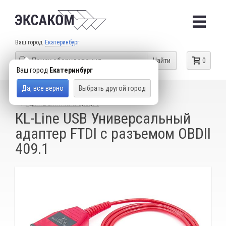
Ваш город
Екатеринбург
Найти
0
Ваш город
Екатеринбург
Да, все верно
Выбрать другой город
КАТАЛОГ ТОВАРОВ
ДИАГНОСТИЧЕСКИЕ СКАНЕРЫ
АДАПТЕРЫ НА ANDROID, IOS, PC
КL-Line USB Универсальный
адаптер FTDI c разъемом OBDII
409.1