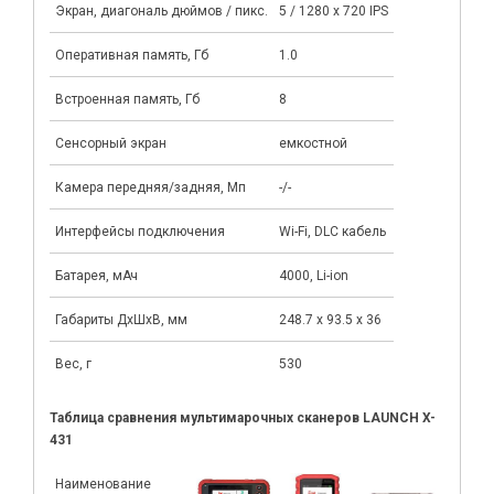
Экран, диагональ дюймов / пикс.
5 / 1280 х 720 IPS
Оперативная память, Гб
1.0
Встроенная память, Гб
8
Сенсорный экран
емкостной
Камера передняя/задняя, Мп
-/-
Интерфейсы подключения
Wi-Fi, DLC кабель
Батарея, мАч
4000, Li-ion
Габариты ДхШхВ, мм
248.7 х 93.5 х 36
Вес, г
530
Таблица сравнения мультимарочных сканеров LAUNCH X-
431
Наименование