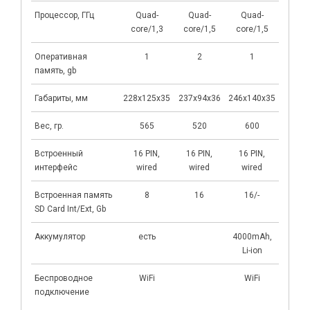
Процессор, ГГц
Quad-
Quad-
Quad-
Qua
core/1,3
core/1,5
core/1,5
core
Оперативная
1
2
1
1
память, gb
Габариты, мм
228x125x35
237х94х36
246x140x35
249x93
Вес, гр.
565
520
600
56
Встроенный
16 PIN,
16 PIN,
16 PIN,
16 PIN,
интерфейс
wired
wired
wired
Встроенная память
8
16
16/-
8/
SD Card Int/Ext, Gb
Аккумулятор
есть
4000mAh,
4000
Li-ion
Li-
Беспроводное
WiFi
WiFi
Wi
подключение