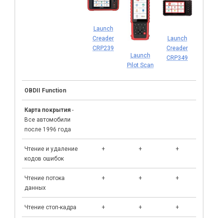
Launch
Creader
Launch
CRP239
Creader
Launch
CRP349
Launch
Pilot Scan
Scan 
OBDII Function
Карта покрытия
-
Все автомобили
после 1996 года
Чтение и удаление
+
+
+
+
кодов ошибок
Чтение потока
+
+
+
+
данных
Чтение стоп-кадра
+
+
+
+