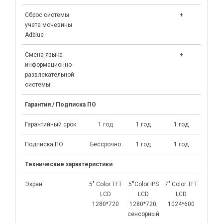
Сброс системы
+
учета мочевины
Adblue
Смена языка
+
информационно-
развлекательной
системы
Гарантия / Подписка ПО
Гарантийный срок
1 год
1 год
1 год
1 г
Подписка ПО
Бессрочно
1 год
1 год
1 г
Технические характеристики
Экран
5" Color TFT
5''Color IPS
7" Color TFT
5''Col
LCD
LCD
LCD
LC
1280*720
1280*720,
1024*600
1280*
сенсорный
сенсо