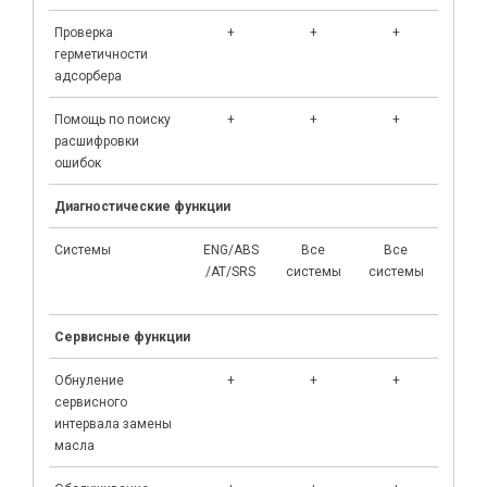
Проверка
+
+
+
+
герметичности
адсорбера
Помощь по поиску
+
+
+
+
расшифровки
ошибок
Диагностические функции
Системы
ENG/ABS
Все
Все
Вс
/AT/SRS
системы
системы
систе
TP
Сервисные функции
Обнуление
+
+
+
+
сервисного
интервала замены
масла