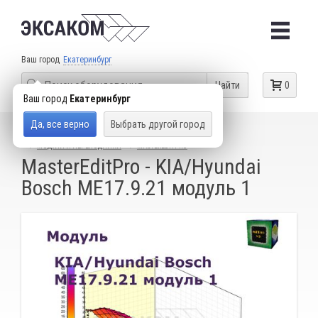
Ваш город
Екатеринбург
Найти
0
Ваш город
Екатеринбург
Да, все верно
Выбрать другой город
КАТАЛОГ ТОВАРОВ
ОБОРУДОВАНИЕ ДЛЯ ЧИП-ТЮНИНГА
МОДУЛИ И ПЕРЕХОДНИКИ
MASTEREDITPRO
MasterEditPro - KIA/Hyundai
Bosch ME17.9.21 модуль 1