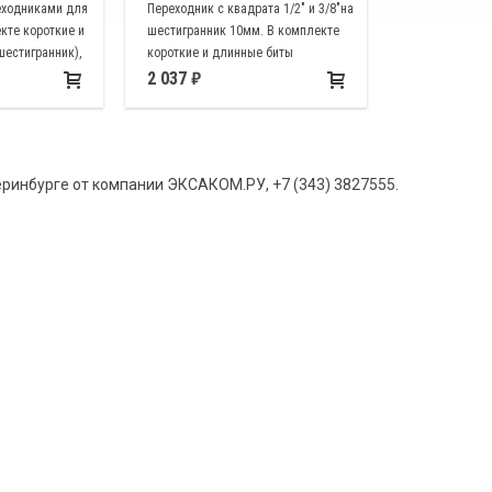
еходниками для
Переходник с квадрата 1/2" и 3/8"на
екте короткие и
шестигранник 10мм. В комплекте
естигранник),
короткие и длинные биты
нник), TORX
HEX(шестигранник), XZN
2 037
(двенадцатигранник), TORX
еринбурге от компании ЭКСАКОМ.РУ, +7 (343) 3827555.