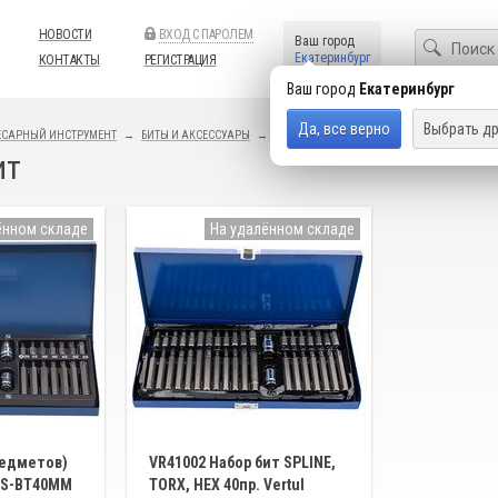
НОВОСТИ
ВХОД С ПАРОЛЕМ
Ваш город
Екатеринбург
КОНТАКТЫ
РЕГИСТРАЦИЯ
Ваш город
Екатеринбург
Да, все верно
Выбрать др
ЕСАРНЫЙ ИНСТРУМЕНТ
БИТЫ И АКСЕССУАРЫ
H
ит
ённом складе
На удалённом складе
редметов)
VR41002 Набор бит SPLINE,
CS-BT40MM
TORX, HEX 40пр. Vertul