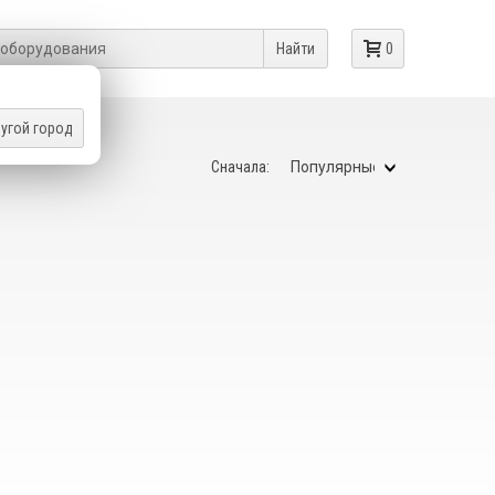
Найти
0
угой город
Сначала: