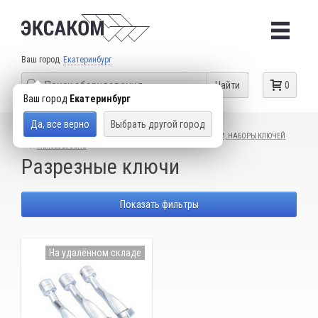
Ваш город
Екатеринбург
Найти
0
Ваш город
Екатеринбург
Да, все верно
Выбрать другой город
КАТАЛОГ ТОВАРОВ
СЛЕСАРНЫЙ ИНСТРУМЕНТ
КЛЮЧИ, НАБОРЫ КЛЮЧЕЙ
MERCEDES-BENZ
Разрезные ключи
Показать фильтры
На удалённом складе