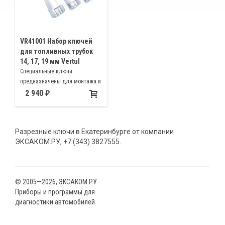
VR41001 Набор ключей
для топливных трубок
14, 17, 19 мм Vertul
Специальные ключи
предназначены для монтажа и
демонтажа гайки крепления
2 940
трубки подачи топлива
дизельных двигателей
Разрезные ключи в Екатеринбурге от компании
ЭКСАКОМ.РУ, +7 (343) 3827555.
© 2005—2026, ЭКСАКОМ.РУ
Приборы и программы для
диагностики автомобилей