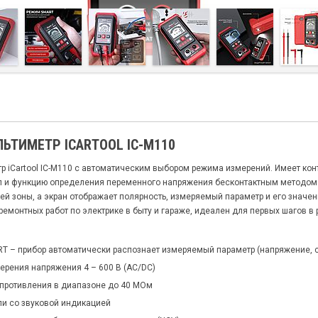
ЬТИМЕТР ICARTOOL IC-M110
р iCartool IC-M110 с автоматическим выбором режима измерений. Имеет ко
л и функцию определения переменного напряжения бесконтактным методом 
ей зоны, а экран отображает полярность, измеряемый параметр и его значен
емонтных работ по электрике в быту и гараже, идеален для первых шагов в 
T – прибор автоматически распознает измеряемый параметр (напряжение, с
ерения напряжения 4 – 600 В (AC/DC)
противления в диапазоне до 40 МОм
пи со звуковой индикацией