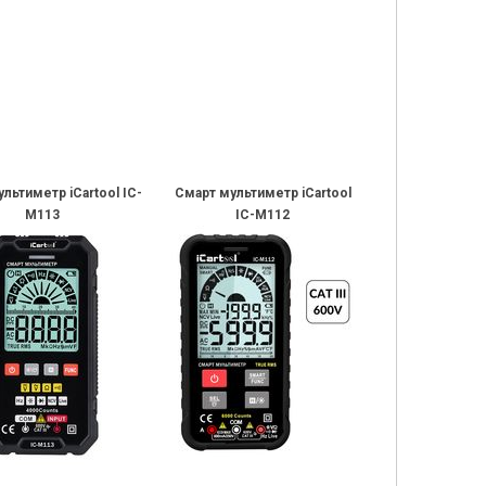
льтиметр iCartool IC-
Смарт мультиметр iCartool
M113
IC-M112