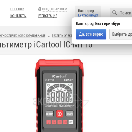
НОВОСТИ
ВХОД С ПАРОЛЕМ
Ваш город
Екатеринбург
КОНТАКТЫ
РЕГИСТРАЦИЯ
Ваш город
Екатеринбург
Да, все верно
Выбрать др
АГНОСТИЧЕСКОЕ ОБОРУДОВАНИЕ
ТЕСТЕРЫ ЭЛЕКТРИЧЕСКИХ ЦЕПЕЙ
АВТОМОБИЛЬНЫЕ МУ
ьтиметр iCartool IC-M110