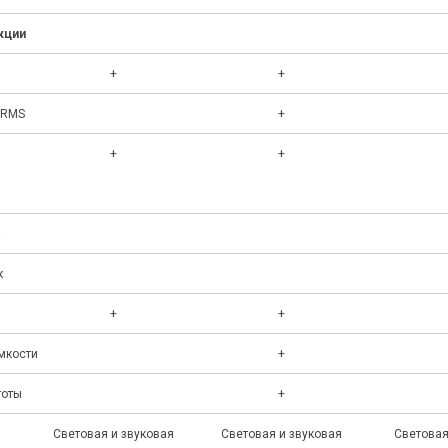
кции
+
+
eRMS
+
+
+
к
+
+
мкости
+
тоты
+
Световая и звуковая
Световая и звуковая
Световая