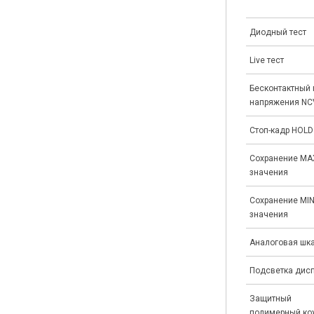
Диодный тест
Live тест
Бесконтактный 
напряжения NC
Стоп-кадр HOLD
Сохранение MA
значения
Сохранение MI
значения
Аналоговая шк
Подсветка дис
Защитный
полимерный ко