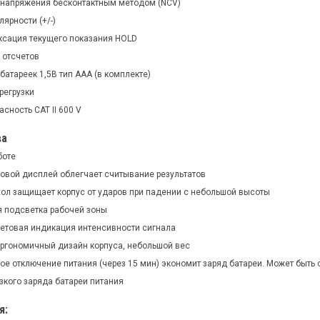
напряжения бесконтактным методом (NCV)
ярности (+/-)
иксация текущего показания HOLD
 отсчетов
 батареек 1,5В тип ААА (в комплекте)
регрузки
сность CAT II 600 V
ва
боте
овой дисплей облегчает считывание результатов
ол защищает корпус от ударов при падении с небольшой высоты
 подсветка рабочей зоны
ветовая индикация интенсивности сигнала
ргономичный дизайн корпуса, небольшой вес
ое отключение питания (через 15 мин) экономит заряд батареи. Может быть
зкого заряда батареи питания
я: