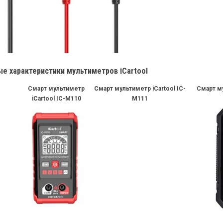
е характеристики мультиметров iCartool
Смарт мультиметр
Cмарт мультиметр iCartool IC-
Смарт му
iCartool IC-M110
M111