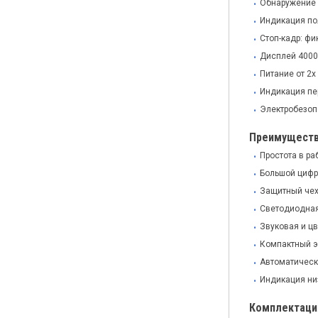
Обнаружение 
Индикация пол
Стоп-кадр: ф
Дисплей 4000
Питание от 2х
Индикация пе
Электробезопа
Преимущест
Простота в ра
Большой цифр
Защитный чех
Светодиодная
Звуковая и ц
Компактный э
Автоматическ
Индикация ни
Комплектаци