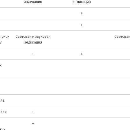
индикация
индикация
+
+
поиск
Световая и звуковая
Световая
V
индикация
+
+
X
N
ала
плея
+
+
жух