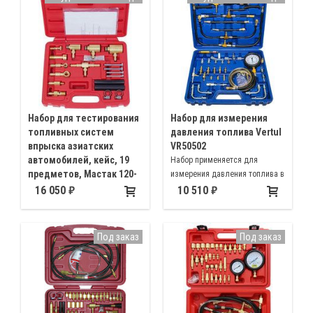
08,09,10,11-15 модельного ряда,
автомобилях (классика)
2170 «Приора», 1118 «Калина»,
ВАЗ 2123- Chevrolet Niva
Набор для тестирования
Набор для измерения
топливных систем
давления топлива Vertul
впрыска азиатских
VR50502
автомобилей, кейс, 19
Набор применяется для
предметов, Мастак 120-
измерения давления топлива в
03019C
топливных системах
16 050
10 510
Набор переходников для
бензиновых двигателей
измерения давления Honda,
Hyundai, Mitsubishi и
Под заказ
Под заказ
большинства других марок
автомобилей азиатского
производства