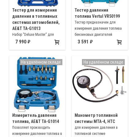
Тестер для измерения
Тестер давления
давления в топливных
топлива Vertul VR50199
системах автомобилей,
Тестер предназначен для
AE&T TA-G1013
измерения давления топлива
Набор "Deluxe Master" для
бензиновых двигателей
проверки давления в
7 990
3 591
топливных системах
На удалённом складе
На удалённом складе
Измеритель давления
Манометр топливной
топлива, AE&T TA-G1014
системы МТА-4, НТС
Позволяет производить
для измерения давления в
измерение давление топлива в
топливной системе