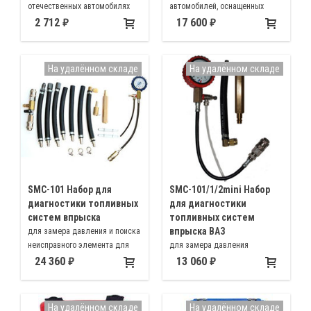
отечественных автомобилях
автомобилей, оснащенных
(ВАЗ, ГАЗ, УАЗ и т.д.), а также в
электронными системами
2 712
17 600
иностранных автомобилях (GM,
впрыска топлива
Ford, Mercedes benz и т.д.)
На удалённом складе
На удалённом складе
SMC-101 Набор для
SMC-101/1/2mini Набор
диагностики топливных
для диагностики
систем впрыска
топливных систем
впрыска ВАЗ
для замера давления и поиска
неисправного элемента для
для замера давления
всех автомобилей семейства
автомобилей 08, 09, 10
24 360
13 060
ВАЗ, в т.ч заднеприводных
модельного ряда, Lada Priora,
инжекторных автомобилей
Lada Kalina и в
(классика), автомобилей
заднеприводных инжекторных
На удалённом складе
На удалённом складе