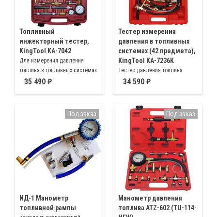
Топливный
Тестер измерения
инжекторный тестер,
давления в топливных
KingTool KA-7042
системах (42 предмета),
KingTool KA-7236K
Для измерения давления
топлива в топливных системах
Тестер давления топлива
бензиновых двигателей,
многофункциональный,
35 490
34 590
позволяет диагностировать
оборудованных системами
топливные системы
впрыска: Bosch CIS, AFC, MPC,
большинства автомобилей
LH-Jetronic, I-Tec Systems, EFI,
Под заказ
Под заказ
CFI, GM TBI и другими
ИД-1 Манометр
Манометр давления
топливной рампы
топлива ATZ-602 (TU-114-