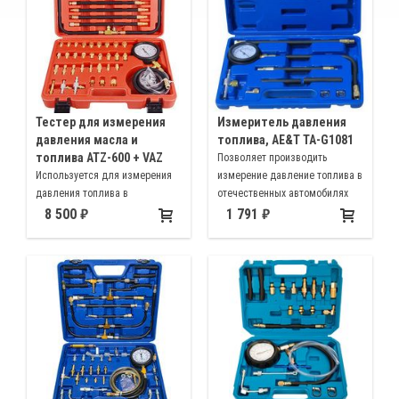
Тестер для измерения
Измеритель давления
давления масла и
топлива, AE&T TA-G1081
топлива ATZ-600 + VAZ
Позволяет производить
Используется для измерения
измерение давление топлива в
давления топлива в
отечественных автомобилях
магистралях инжекторных
(ВАЗ, ГАЗ, УАЗ и т.д.), а также в
8 500
1 791
двигателей большинства
иностранных автомобилях (GM,
автомобилей, так же в набор
Ford, Mercedes benz и т.д.)
входят переходники для
замера давления масла